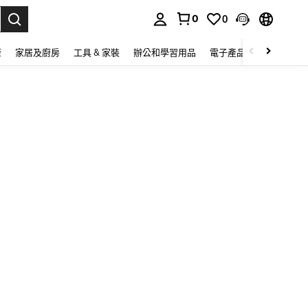
0
0
lect.
康
家居及廚房
工具 & 家裝
辦公和學習用品
電子產品
玩具
家