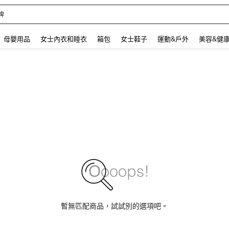
牌
 and down arrow keys to navigate search 最近搜尋 and 搜索發現. Press Enter to se
母嬰用品
女士內衣和睡衣
箱包
女士鞋子
運動&戶外
美容&健
暫無匹配商品，試試別的選項吧。