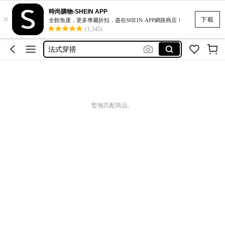
squishy
時尚購物-SHEIN APP
×
plus size women tshirt
下載
全館免運，更多專屬折扣，盡在SHEIN·APP網路商店！
(1,345)
法式穿搭
キャミ
lace shirts
squishy
plus size women tshirt
暫無匹配商品。