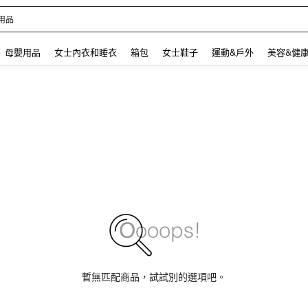
 and down arrow keys to navigate search 最近搜尋 and 搜索發現. Press Enter to se
母嬰用品
女士內衣和睡衣
箱包
女士鞋子
運動&戶外
美容&健
暫無匹配商品，試試別的選項吧。