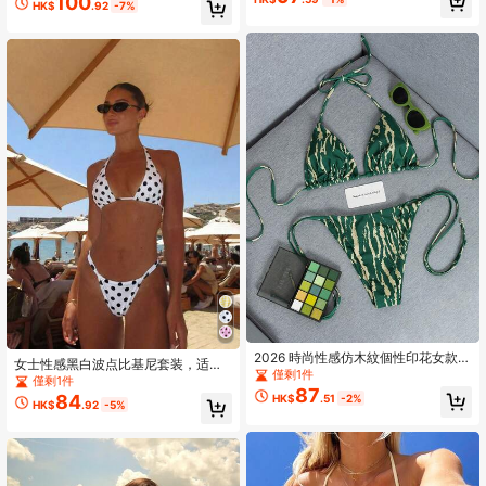
100
HK$
.92
-7%
2026 時尚性感仿木紋個性印花女款比
女士性感黑白波点比基尼套装，适合
基尼泳衣兩件套，適合夏季海灘度假
僅剩1件
海滩度假，优雅休闲。采用弹力舒适
僅剩1件
與泳池派對的可愛套裝
87
面料，适合音乐节、海滩派对、冲浪
84
HK$
.51
-2%
HK$
.92
-5%
运动等场合，露背系带镂空泳装套
装，夏季必备。