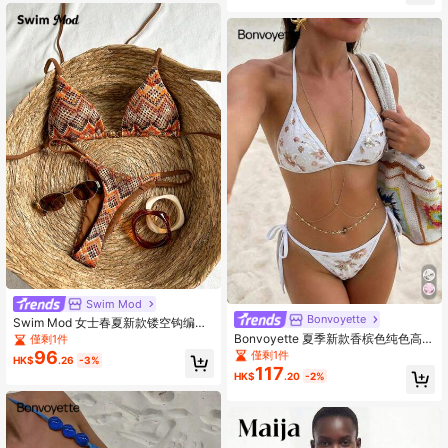
Swim Mod
Bonvoyette
Swim Mod 女士春夏新款镂空钩编面
料露背三角比基尼泳衣两件套甜美沙
Bonvoyette 夏季新款香槟色纯色高端
僅剩1件
滩装
刺绣亮片闪亮病毒式派对下午茶聚会
96
僅剩1件
HK$
.26
-3%
支撑高衩侧系带比基尼两件式泳衣女
117
HK$
.20
-2%
装