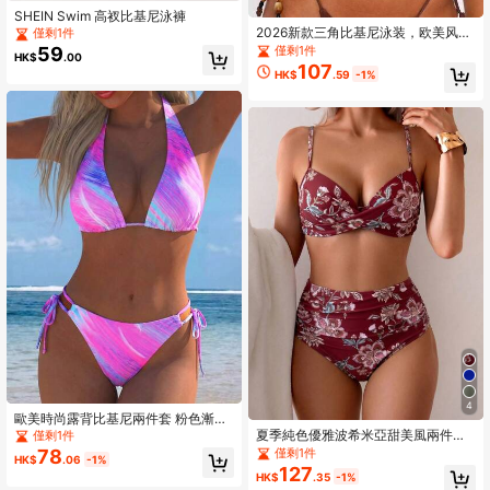
SHEIN Swim 高衩比基尼泳褲
2026新款三角比基尼泳装，欧美风分
僅剩1件
体式串珠比基尼，适合夏季海滩度假
59
僅剩1件
HK$
.00
107
HK$
.59
-1%
4
歐美時尚露背比基尼兩件套 粉色漸層
彩色印花泳衣 夏季海灘度假必備
夏季純色優雅波希米亞甜美風兩件式
僅剩1件
比基尼泳衣海灘度假套裝
78
僅剩1件
HK$
.06
-1%
127
HK$
.35
-1%