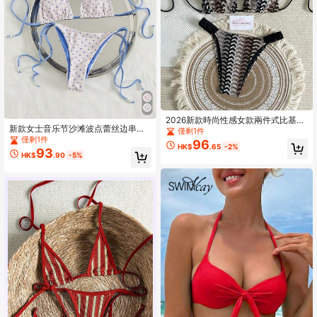
2026新款時尚性感女款兩件式比基尼
新款女士音乐节沙滩波点蕾丝边串珠
泳衣套裝，春夏海灘度假、溫泉、泳
僅剩1件
挂脖系带泳裤，纯色内衬，性感简约
池派對泳裝
僅剩1件
96
HK$
.65
-2%
浪漫休闲假日派对比基尼套装，夏季
93
HK$
.90
-5%
女士时尚泳装度假装