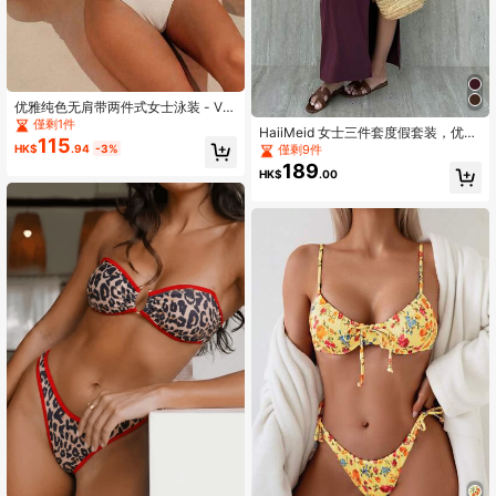
优雅纯色无肩带两件式女士泳装 - V
领比基尼上衣搭配高腰泳裤，夏季海
僅剩1件
HaiiMeid 女士三件套度假套装，优雅
滩度假必备
115
金属贝壳纯色褶皱泳衣，侧开衩吊带
HK$
.94
-3%
僅剩9件
连衣裙，适合海滩夏季穿着
189
HK$
.00