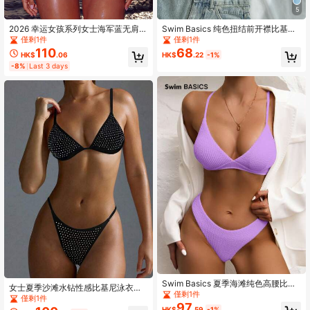
5
2026 幸运女孩系列女士海军蓝无肩带
Swim Basics 纯色扭结前开襟比基尼
黄色花蕾精致优雅细肩带极简性感比
上衣，女士沙滩比基尼，2026夏季新
僅剩1件
僅剩1件
基尼两件套泳衣，沙滩休闲度假高弹
款，适合女士沙滩穿着，优雅休闲，
110
68
HK$
.06
HK$
.22
-1%
力泳装侧系带泳裤，游艇派对、泳池
夏季度假休闲之选。
-8%
Last 3 days
派对、拍照、夏季度假
Swim Basics 夏季海滩纯色高腰比基
女士夏季沙滩水钻性感比基尼泳衣套
尼套装紫色比基尼两件套比基尼
僅剩1件
装度假黑色
僅剩1件
97
HK$
.59
-1%