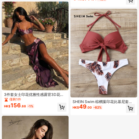
3件套女士印花优雅性感露背3D花朵
沙滩连衣裙比基尼套装，春夏度假
僅剩1件
SHEIN Swim 棕櫚葉印花比基尼套裝
156
49
前打結聚攏內衣和泳衣下裝2入組泳衣
HK$
.88
-1%
HK$
.00
-62%