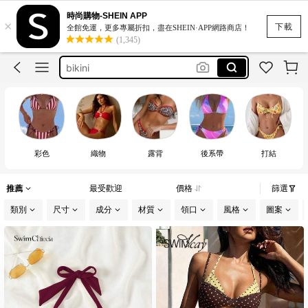
traje de baño mujer
時尚購物-SHEIN APP
×
motf
下載
全館免運，更多專屬折扣，盡在SHEIN·APP網路商店！
(1,345)
bikini
swimsuit
swimwear for women
traje de baño mujer
motf
彩色
織物
露背
後系帶
打結
推薦
最受歡迎
價格
篩選
類別
尺寸
成分
材質
領口
風格
圖案