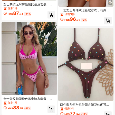
女士豹纹无肩带性感比基尼套装，休
闲度假海滩夏季
僅剩1件
一套女士两件式比基尼泳衣，花卉印
87
花，带钢圈，时尚性感泳装，适合度
HK$
.94
-11%
僅剩3件
假海滩夏季穿着
96
HK$
.96
-2%
女士条纹印花粉色吊带泳衣套装，撞
色侧系带可调节三角泳裤，适合情人
僅剩1件
两件套几何与热带花卉印花休闲可爱
节、海滩度假等夏季穿着。
88
优雅性感波西米亚风系带比基尼泳装
HK$
.57
-11%
僅剩1件
套装，适合女士春夏海滩度假。
77
HK$
.94
-12%