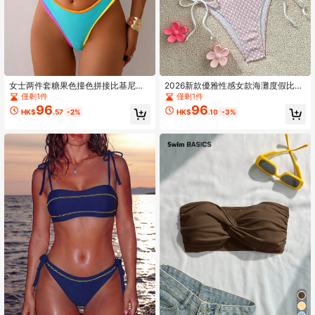
女士两件套糖果色撞色拼接比基尼泳
2026新款優雅性感女款海灘度假比基
装套装，时尚休闲泳装，适合度假海
尼兩件套，對比條紋紋理面料粉色夏
僅剩1件
僅剩1件
滩夏季穿着
季
96
96
HK$
.57
-2%
HK$
.10
-3%