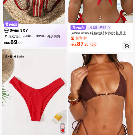
#夏日比基尼
Swim SXY
Swim Vcay 纯色扭结抹胸比基尼上衣
最近售出 999K+
999K+ 再次購買
（随机印花），PUEH UP 带钢圈
僅剩1件
315K Followers
89
87
HK$
.00
HK$
.59
-2%