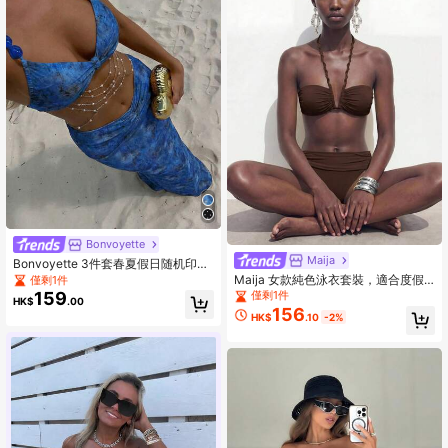
Bonvoyette
Maija
Bonvoyette 3件套春夏假日随机印花
咖啡色不对称珍珠装饰抹胸比基尼上
Maija 女款純色泳衣套裝，適合度假
僅剩1件
衣、下装和褶皱前裙性感女士泳装套
與海灘
159
僅剩1件
HK$
.00
装，带罩衫，适合度假穿着，串珠女
156
HK$
.10
-2%
士沙滩装