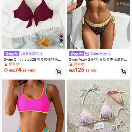
#夏日比基尼
Swim Vcay
Swim Chiccia 2026 春夏聚拢特殊面
Swim Vcay 2件/套 女款夏季海灘套
料蝴蝶结吊带酒红色凸显胸部优雅女
裝，多色隨機印花肩帶上衣 & 比基尼
僅剩1件
僅剩1件
士比基尼上衣
泳褲，2合1泳裝套裝
74
125
HK$
.88
-16%
HK$
.31
-3%