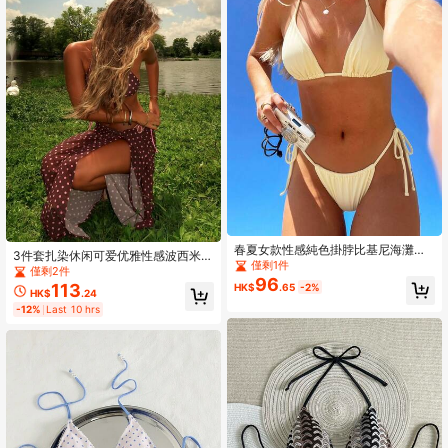
春夏女款性感純色掛脖比基尼海灘度
3件套扎染休闲可爱优雅性感波西米亚
假兩件式泳衣套裝，高彈力面料，黃
僅剩1件
风抽绳比基尼泳衣，适合海滩度假约
僅剩2件
色
96
会旅行日常穿着，春夏假期
113
HK$
.65
-2%
HK$
.24
-12%
Last 10 hrs