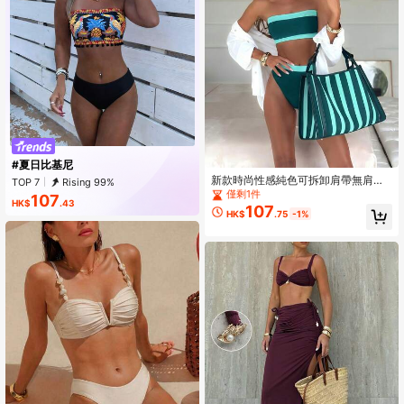
#夏日比基尼
新款時尚性感純色可拆卸肩帶無肩帶
TOP 7
Rising 99%
比基尼泳衣女款，適合海灘、泳池派
僅剩1件
107
HK$
.43
對、度假夏季，極簡風
107
HK$
.75
-1%