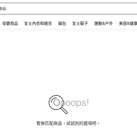
用品
 and down arrow keys to navigate search 最近搜尋 and 搜索發現. Press Enter to se
母嬰用品
女士內衣和睡衣
箱包
女士鞋子
運動&戶外
美容&健
暫無匹配商品，試試別的選項吧。