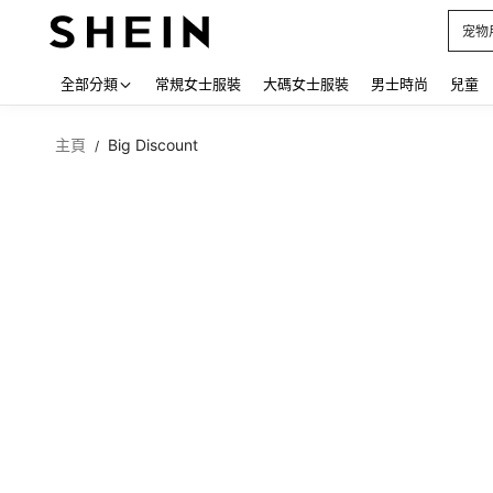
宠物
Use up
全部分類
常規女士服裝
大碼女士服裝
男士時尚
兒童
主頁
Big Discount
/