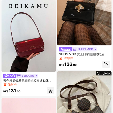
必需品
SHEIN MOD
SHEIN MOD 女士日常使用簡約金色
裝飾果凍手提包
僅剩1件
126
HK$
.00
BEIKAMU
素色極簡優雅新款時尚校園通勤休閒
旅行輕便漆皮PU小方包
僅剩1件
131
HK$
.00