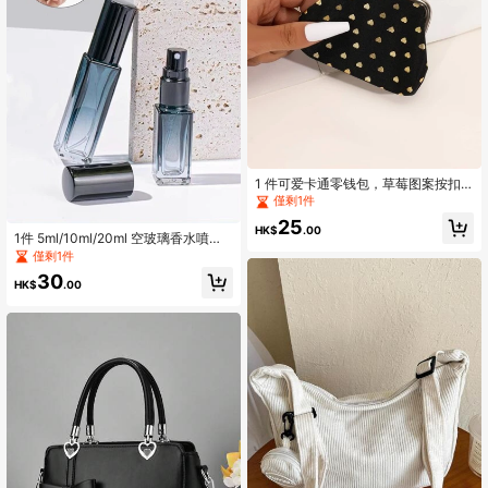
1 件可爱卡通零钱包，草莓图案按扣
零钱包，女士零钱包，适合旅行和送
僅剩1件
礼
25
HK$
.00
1件 5ml/10ml/20ml 空玻璃香水噴霧
瓶，可補充香水噴霧器，旅行化妝品
僅剩1件
瓶，樣品瓶，旅行收納瓶，旅行必需
30
品，度假配件，男女通用迷你香水，
HK$
.00
海灘旅行配件