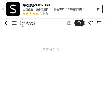
時尚購物-SHEIN APP
×
squishy
下載
全館免運，更多專屬折扣，盡在SHEIN·APP網路商店！
(1,345)
plus size women tshirt
法式穿搭
キャミ
lace shirts
squishy
暫無匹配商品。
plus size women tshirt