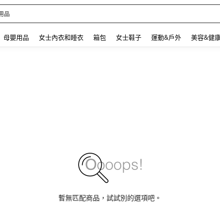
 and down arrow keys to navigate search 最近搜尋 and 搜索發現. Press Enter to se
母嬰用品
女士內衣和睡衣
箱包
女士鞋子
運動&戶外
美容&健
暫無匹配商品，試試別的選項吧。