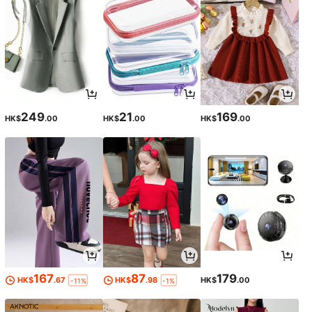
249
21
169
HK$
.00
HK$
.00
HK$
.00
167
87
179
HK$
.67
HK$
.98
HK$
.00
-11%
-1%