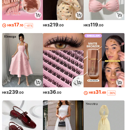
17
219
119
HK$
.10
HK$
.00
HK$
.00
-41%
239
36
31
HK$
.00
HK$
.00
HK$
.49
-36%