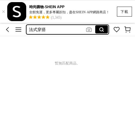
squishy
時尚購物-SHEIN APP
×
plus size women tshirt
下載
全館免運，更多專屬折扣，盡在SHEIN·APP網路商店！
(1,345)
法式穿搭
キャミ
lace shirts
squishy
plus size women tshirt
暫無匹配商品。