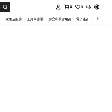
0
0
lect.
康
家居及廚房
工具 & 家裝
辦公和學習用品
電子產品
玩具
家