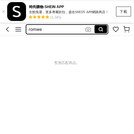
時尚購物-SHEIN APP
×
牛仔裤女
下載
全館免運，更多專屬折扣，盡在SHEIN·APP網路商店！
(1,345)
motf
romwe
jeans
牛仔裤
牛仔裤女
暫無匹配商品。
motf