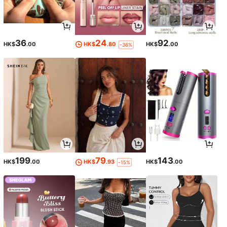
36
24
92
HK$
.00
HK$
.80
HK$
.00
-36%
199
79
143
HK$
.00
HK$
.93
HK$
.00
-15%