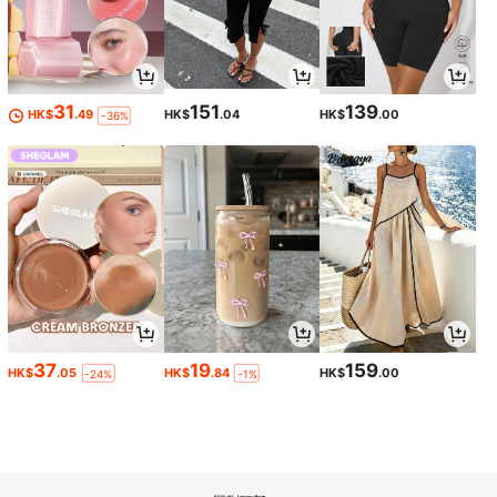
31
151
139
HK$
.49
HK$
.04
HK$
.00
-36%
37
19
159
HK$
.05
HK$
.84
HK$
.00
-24%
-1%