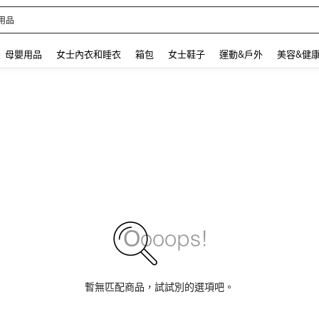
 and down arrow keys to navigate search 最近搜尋 and 搜索發現. Press Enter to se
母嬰用品
女士內衣和睡衣
箱包
女士鞋子
運動&戶外
美容&健
暫無匹配商品，試試別的選項吧。