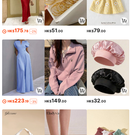
175
51
79
HK$
.78
HK$
.00
HK$
.00
-2%
223
149
32
HK$
.19
HK$
.00
HK$
.00
-3%