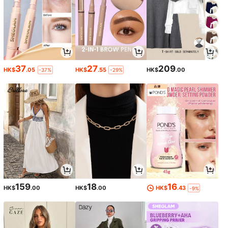
37
27
209
HK$
.05
HK$
.55
HK$
.00
-37%
-29%
159
18
16
HK$
.00
HK$
.00
HK$
.43
-9%