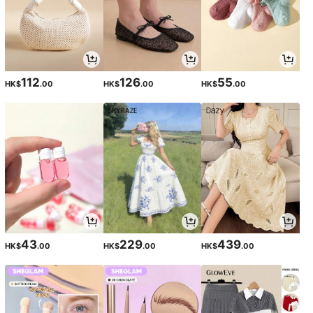
112
126
55
HK$
.00
HK$
.00
HK$
.00
43
229
439
HK$
.00
HK$
.00
HK$
.00