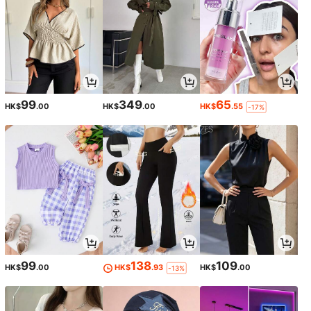
99
349
65
HK$
.00
HK$
.00
HK$
.55
-17%
99
138
109
HK$
.00
HK$
.93
HK$
.00
-13%