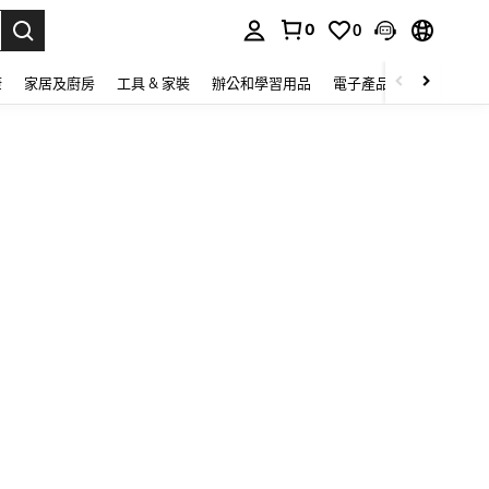
0
0
lect.
康
家居及廚房
工具 & 家裝
辦公和學習用品
電子產品
玩具
家