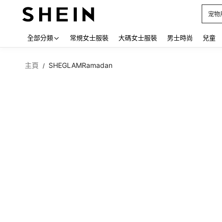
宠物
Use up
全部分類
常規女士服裝
大碼女士服裝
男士時尚
兒童
主頁
SHEGLAMRamadan
/