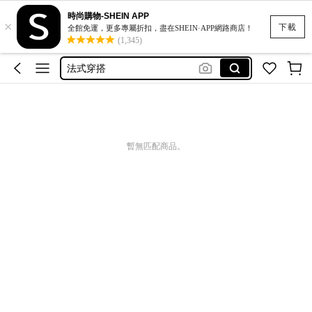
時尚購物-SHEIN APP
×
squishy
下載
全館免運，更多專屬折扣，盡在SHEIN·APP網路商店！
(1,345)
plus size women tshirt
法式穿搭
キャミ
lace shirts
squishy
暫無匹配商品。
plus size women tshirt