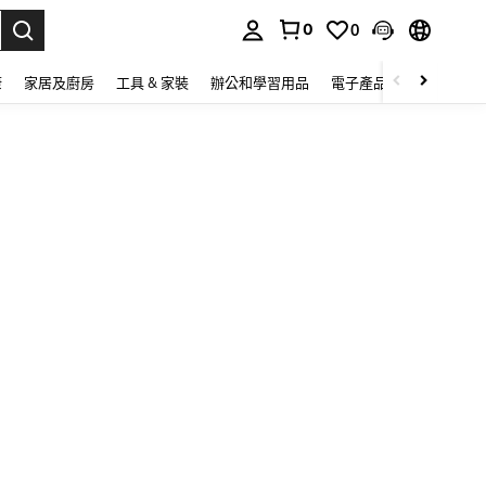
0
0
lect.
康
家居及廚房
工具 & 家裝
辦公和學習用品
電子產品
玩具
家