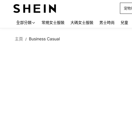
占卜
Use up
全部分類
常規女士服裝
大碼女士服裝
男士時尚
兒童
主頁
Business Casual
/