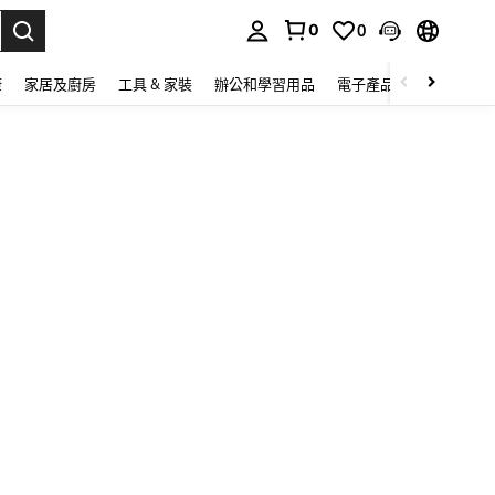
0
0
lect.
康
家居及廚房
工具 & 家裝
辦公和學習用品
電子產品
玩具
家