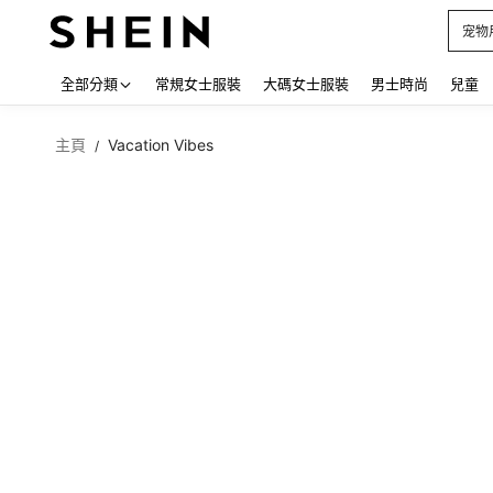
占卜
Use up
全部分類
常規女士服裝
大碼女士服裝
男士時尚
兒童
主頁
Vacation Vibes
/