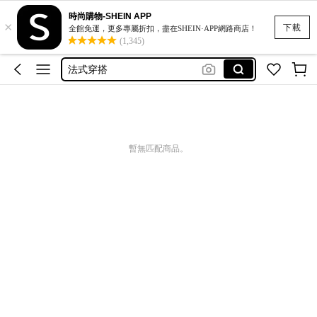
時尚購物-SHEIN APP
×
squishy
下載
全館免運，更多專屬折扣，盡在SHEIN·APP網路商店！
(1,345)
plus size women tshirt
法式穿搭
キャミ
lace shirts
squishy
暫無匹配商品。
plus size women tshirt