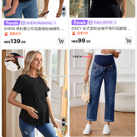
Dazy SPICE
SHEIN Maternity
DAZY 女式宽松短袖字母印花圆领 T
SHEIN 孕妇爱心印花圆领短袖哺乳 T
恤，夏季运动休闲图案 T 恤
恤
僅剩1件
僅剩8件
99
139
HK$
.00
HK$
.00
4