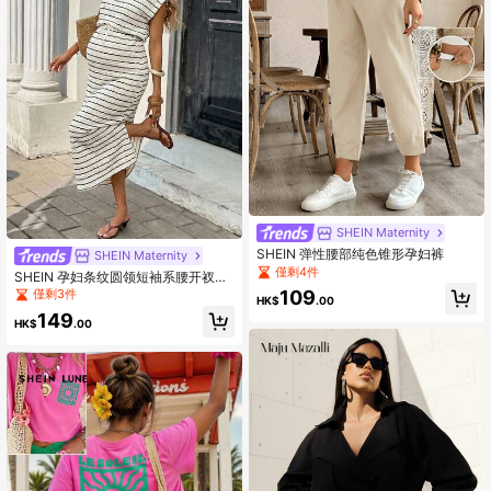
SHEIN Maternity
SHEIN 弹性腰部纯色锥形孕妇裤
SHEIN Maternity
僅剩4件
SHEIN 孕妇条纹圆领短袖系腰开衩连
衣裙，时尚百搭
僅剩3件
109
HK$
.00
149
HK$
.00