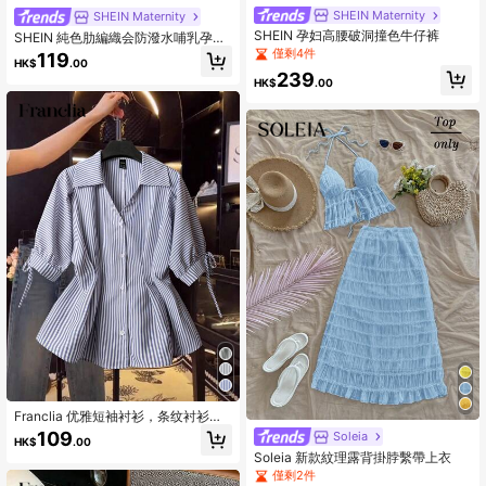
SHEIN Maternity
SHEIN Maternity
SHEIN 孕妇高腰破洞撞色牛仔裤
SHEIN 純色肋編織会防潑水哺乳孕婦t
恤
僅剩4件
119
HK$
.00
239
HK$
.00
Franclia 优雅短袖衬衫，条纹衬衫，
修腰泡泡袖上衣，适合女性
109
Soleia
HK$
.00
Soleia 新款紋理露背掛脖繫帶上衣
僅剩2件