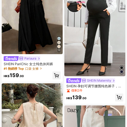
13
Pariaura
SHEIN PariChic 女士纯色休闲裤
#1 熱銷榜 Top
口袋 女褲
159
HK$
.00
SHEIN Maternity
SHEIN 孕妇可调节腰围纯色裤子，黑
色孕妇外出裤
僅剩2件
139
HK$
.00