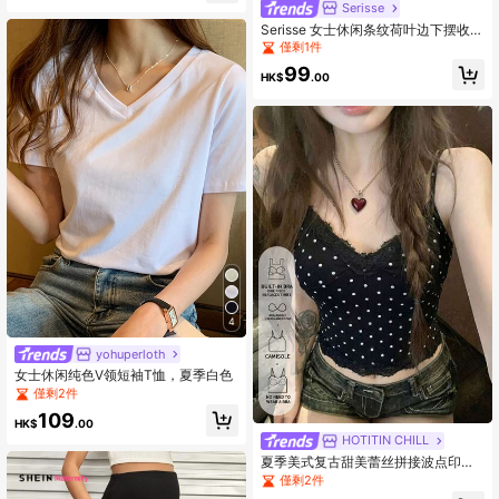
Serisse
Serisse 女士休闲条纹荷叶边下摆收腰
衬衫，夏季
僅剩1件
99
HK$
.00
4
yohuperloth
女士休闲纯色V领短袖T恤，夏季白色
僅剩2件
109
HK$
.00
HOTITIN CHILL
夏季美式复古甜美蕾丝拼接波点印花
修身吊带背心，适合街头、约会、度
僅剩2件
假和外出休闲穿着，黑色