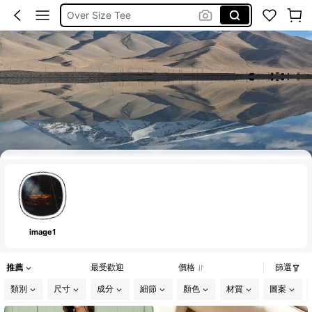
Over Size Tee
泳衣
Frenchy
Plus Size Women Tshirt
image1
推薦
最受歡迎
價格
篩選
類別
尺寸
成分
細節
顏色
材質
圖案