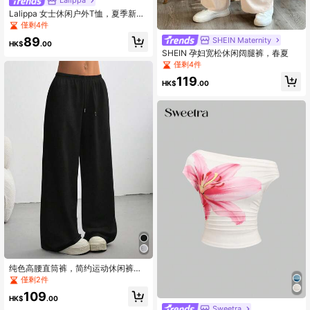
Lalippa
Lalippa 女士休闲户外T恤，夏季新
款，彩色条纹印花，宽松版型，运动
僅剩4件
街头风，返校季必备
89
SHEIN Maternity
HK$
.00
SHEIN 孕妇宽松休闲阔腿裤，春夏
僅剩4件
119
HK$
.00
纯色高腰直筒裤，简约运动休闲裤，
百搭弹力腰抽绳阔腿休闲裤，四季皆
僅剩2件
宜黑色春季款
109
HK$
.00
Sweetra