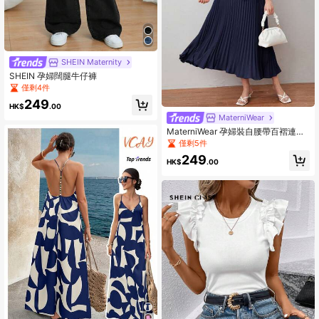
SHEIN Maternity
SHEIN 孕婦闊腿牛仔褲
僅剩4件
249
HK$
.00
MaterniWear
MaterniWear 孕婦裝自腰帶百褶連衣
裙
僅剩5件
249
HK$
.00