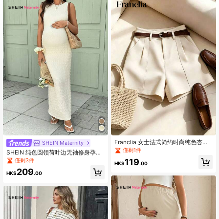
Franclia 女士法式简约时尚纯色杏色
SHEIN Maternity
梭织短裤，休闲通勤风，配腰带；复
僅剩1件
SHEIN 纯色圆领荷叶边无袖修身孕妇
古高腰A字阔腿；优雅女士短裤；休闲
装，夏季
僅剩3件
119
女士短裤；优雅；女士夏季；休闲
HK$
.00
裤；杏色短裤；夏季短裤
209
HK$
.00