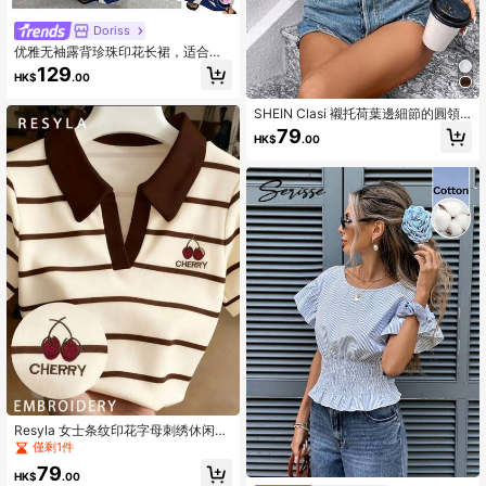
Doriss
优雅无袖露背珍珠印花长裙，适合婚
礼、派对、海滩、情人节、毕业典礼
129
HK$
.00
等夏季场合。
SHEIN Clasi 襯托荷葉邊細節的圓領t
恤
79
HK$
.00
Resyla 女士条纹印花字母刺绣休闲短
袖上衣
僅剩1件
79
HK$
.00