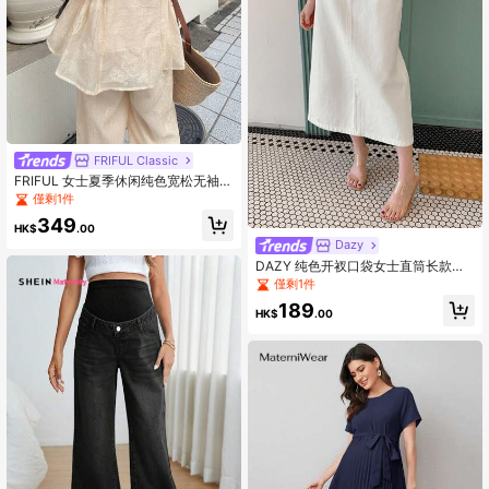
FRIFUL Classic
FRIFUL 女士夏季休闲纯色宽松无袖上
衣和裤子两件套家居服套装
僅剩1件
349
HK$
.00
Dazy
DAZY 纯色开衩口袋女士直筒长款休
闲牛仔裙
僅剩1件
189
HK$
.00