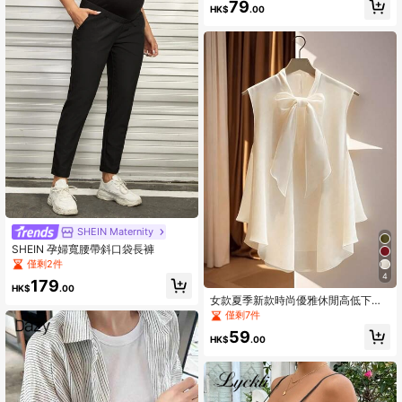
79
HK$
.00
SHEIN Maternity
SHEIN 孕婦寬腰帶斜口袋長褲
僅剩2件
4
179
HK$
.00
女款夏季新款時尚優雅休閒高低下擺
蝴蝶結領無袖上衣
僅剩7件
59
HK$
.00