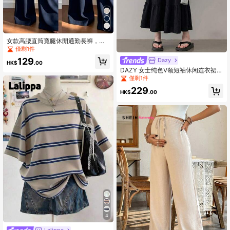
女款高腰直筒寬腿休閒通勤長褲，附
口袋，秋冬時尚，百搭高品質返校款
僅剩1件
129
Dazy
HK$
.00
DAZY 女士纯色V领短袖休闲连衣裙/
太阳裙
僅剩1件
229
HK$
.00
4