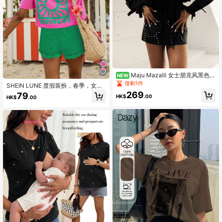
Maju Mazalli 女士朋克风黑色铆
NEW
钉装饰迷你裙
僅剩1件
SHEIN LUNE 度假装扮，春季，女士
度假服饰，女士春季穿搭
269
79
HK$
.00
HK$
.00