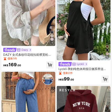
5
Dazy
DAZY 女式条纹印花纽扣前襟宽松休
5
闲长袖衬衫秋季
僅剩1件
169
Lyckli
HK$
.00
Lyckli 孕妇纯色休闲假日侧系带连体
裤，黑色连体衣
僅剩2件
99
HK$
.00