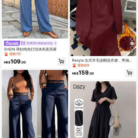
SHEIN Maternity
SHEIN 孕妇纯色打结休闲直筒裤
6
僅剩1件
Resyla 女式羊毛连帽连衣裙，带抽
109
HK$
.00
绳，纽约字母图案，勃艮第红色长袖
僅剩8件
运动衫套装
159
HK$
.00