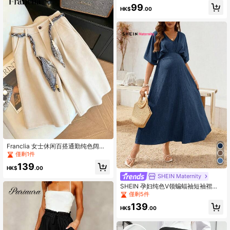
99
HK$
.00
Franclia 女士休闲百搭通勤纯色阔腿
裤
僅剩1件
139
HK$
.00
SHEIN Maternity
SHEIN 孕妇纯色V领蝙蝠袖短袖褶皱
连衣裙
僅剩5件
139
HK$
.00