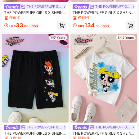
THE POWERPUFF GIRLS
THE POWERPUFF GIRLS
THE POWERPUFF GIRLS X SHEIN
THE POWERPUFF GIRLS X SHEIN
花朵、泡泡、绒毛图案彩绘时尚吊
年轻女孩心形和花朵、泡泡、毛茛印
僅剩1件
僅剩1件
坠，搭配闪亮手机壳
花白色和粉色可爱甜美荷叶边下摆短
33
134
袖 T 恤和紧身短裤舒适家居套装
HK$
.80
-35%
HK$
.50
-50%
4-7 Years
8-12 Years
THE POWERPUFF GIRLS
THE POWERPUFF GIRLS
THE POWERPUFF GIRLS X SHEIN 1
THE POWERPUFF GIRLS X SHEIN
件可爱舒适的少女休闲短裤
少女百搭圆领短袖T恤 -
僅剩1件
僅剩1件