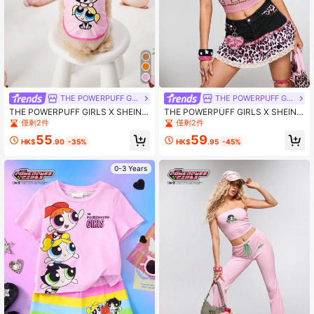
THE POWERPUFF GIRLS
THE POWERPUFF GIRLS
THE POWERPUFF GIRLS X SHEIN
THE POWERPUFF GIRLS X SHEIN
可爱粉色花朵、泡泡、毛茛图案宠物
女士字母印花露脐吊带上衣
僅剩2件
僅剩2件
背心，Y 2 K
55
59
HK$
.90
-35%
HK$
.95
-45%
0-3 Years