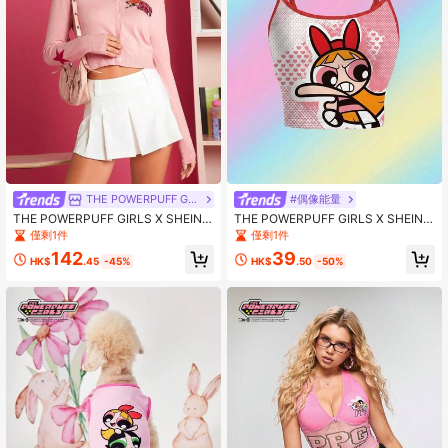
THE POWERPUFF GIRLS
#偶像能量
THE POWERPUFF GIRLS X SHEIN
THE POWERPUFF GIRLS X SHEIN
星星&字母圖案前紐扣短款開衫
女士休闲爱心波点卡通印花吊带背
僅剩1件
僅剩1件
心，夏季必备
142
39
HK$
.45
-45%
HK$
.50
-50%