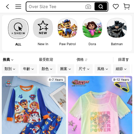
Over Size Tee
泳衣
Frenchy
Plus Size Women Tshirt
New In
Paw Patrol
Dora
Batman
ALL
推薦
最受歡迎
價格
篩選
類別
年齡
顏色
圖案
尺寸
風格
細節
4-7 Years
8-12 Years