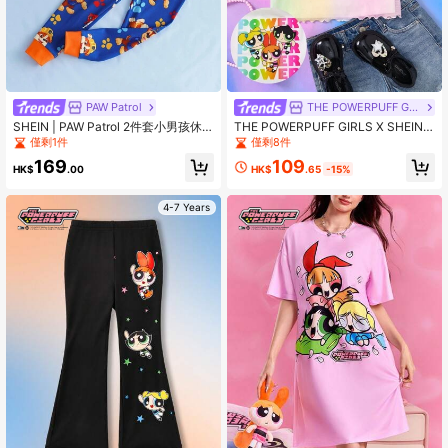
PAW Patrol
THE POWERPUFF GIRLS
SHEIN | PAW Patrol 2件套小男孩休
THE POWERPUFF GIRLS X SHEIN
闲狗狗印花圆领长袖T恤和裤子舒适弹
青少年女孩渐变色字母与卡通图案针
僅剩1件
僅剩8件
力睡衣套装
织二合一 T 恤
109
169
HK$
.65
-15%
HK$
.00
4-7 Years