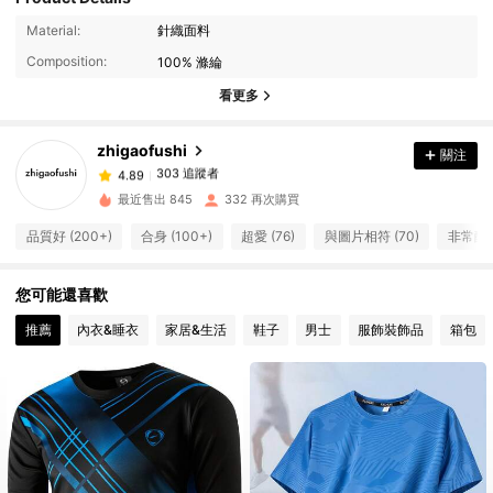
Material:
針織面料
303 追蹤者
4.89
Composition:
100% 滌綸
303 追蹤者
4.89
看更多
303 追蹤者
4.89
303 追蹤者
4.89
zhigaofushi
關注
303 追蹤者
4.89
最近售出 845
332 再次購買
303 追蹤者
4.89
品質好 (200+)
合身 (100+)
超愛 (76)
與圖片相符 (70)
非常酷 (
303 追蹤者
4.89
303 追蹤者
4.89
您可能還喜歡
303 追蹤者
4.89
推薦
內衣&睡衣
家居&生活
鞋子
男士
服飾裝飾品
箱包
303 追蹤者
4.89
303 追蹤者
4.89