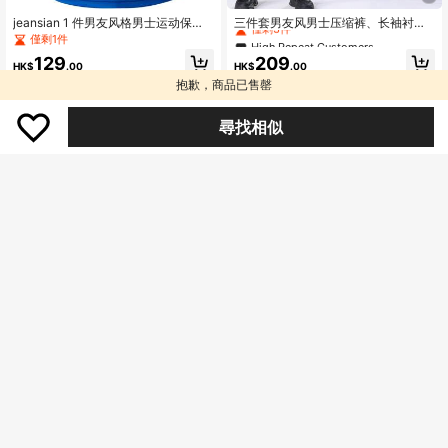
High Repeat Customers
僅剩3件
jeansian 1 件男友风格男士运动保罗
三件套男友风男士压缩裤、长袖衬衫
衬衫拉链 T 恤 Polo 衫短袖速干网球
和连帽衫运动套装，适合健身和跑
僅剩1件
High Repeat Customers
High Repeat Customers
高尔夫保龄球运动衬衫，黑色和蓝
步，黑色春季款
僅剩3件
僅剩3件
129
209
色，LSL357
HK$
.00
HK$
.00
High Repeat Customers
抱歉，商品已售罄
僅剩3件
尋找相似
High Repeat Customers
僅剩1件
男士轻盈丝滑休闲短袖 T 恤，宽松运
男士運動短袖T恤 跑步健身運動上衣
动户外上衣，夏季
戶外馬拉松運動服
僅剩1件
High Repeat Customers
High Repeat Customers
僅剩1件
僅剩1件
78
59
HK$
.06
-1%
HK$
.00
High Repeat Customers