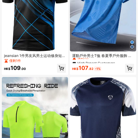
High Repeat Customers
僅剩1件
jeansian 1件男友风男士运动修身短袖
運動戶外男士T恤 春夏季戶外服飾 運
T恤，适合网球、高尔夫、保龄球、羽
動上衣 短袖 日常休閒 慢跑健身 舒適
僅剩1件
High Repeat Customers
High Repeat Customers
毛球、跑步等运动，速干面料，LSL1
寬鬆網球衫
僅剩1件
僅剩1件
107
109
33黑色，夏季运动款
HK$
.82
-1%
HK$
.00
High Repeat Customers
僅剩1件