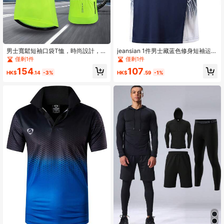
男士寬鬆短袖口袋T恤，時尚設計，夏
jeansian 1件男士藏蓝色修身短袖运动
季必備，百搭易搭，快乾透氣運動款
T恤，适合网球、高尔夫、保龄球、跑
僅剩1件
僅剩1件
步等运动，吸湿排汗面料，LSL229
154
107
夏季款
HK$
.14
-3%
HK$
.59
-1%