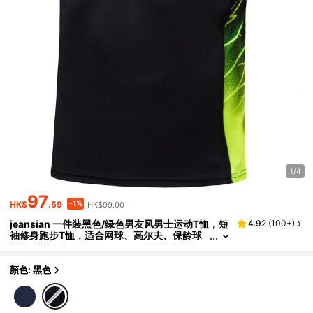
1/4
97
-1%
HK$
.59
HK$99.00
jeansian 一件装黑色/绿色男友风男士运动T恤，短
4.92
(
100+
)
袖修身跑步T恤，适合网球、高尔夫、保龄球
和健身等运动，速干，LSL229 夏季运动款
顏色: 黑色