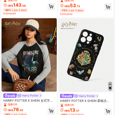
与狮子图案前扣撞色短袖衬衫
僅剩1件
僅剩1件
143
53
HK$
.06
HK$
.73
-50%
Last 3 days
-73%
Last 3 days
Estimated
Estimated
Harry Potter
Harry Potter
HARRY POTTER X SHEIN 女式字母
HARRY POTTER X SHEIN 霍格沃茨
图案拼色圆领长袖T恤
图案黑色手机壳
僅剩1件
僅剩1件
76
13
HK$
.05
HK$
.37
-55%
Last 3 days
-50%
Last 3 days