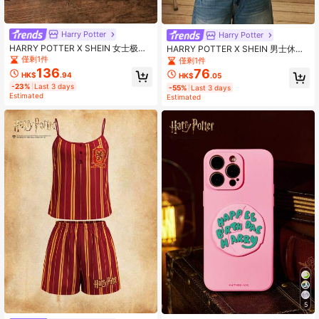
Harry Potter
Harry Potter
HARRY POTTER X SHEIN 女士极简
HARRY POTTER X SHEIN 男士休闲
印花短袖上衣和短裤睡衣套装
常规款海军蓝领带拉文克劳徽标印花
僅剩1件
僅剩1件
栗色短袖 T 恤，春夏季
136
76
HK$
.94
HK$
.05
-23%
Last 3 days
-55%
Last 3 days
Estimated
Estimated
5