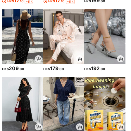
17
17
169
HK$
.10
HK$
.10
HK$
.00
-41%
-41%
209
179
192
HK$
.00
HK$
.00
HK$
.00