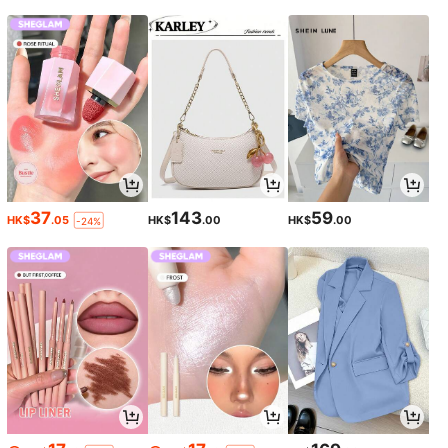
37
143
59
HK$
.05
HK$
.00
HK$
.00
-24%