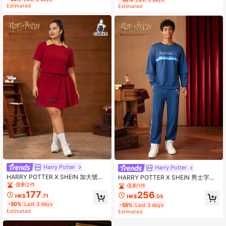
Estimated
Estimated
Harry Potter
Harry Potter
HARRY POTTER X SHEIN 加大號字
HARRY POTTER X SHEIN 男士字母
母圖形對比領t恤和摺褶百褶裙
圖案落肩袖衛衣和衛褲
僅剩2件
僅剩1件
177
256
HK$
.71
HK$
.05
-50%
Last 3 days
-55%
Last 3 days
Estimated
Estimated