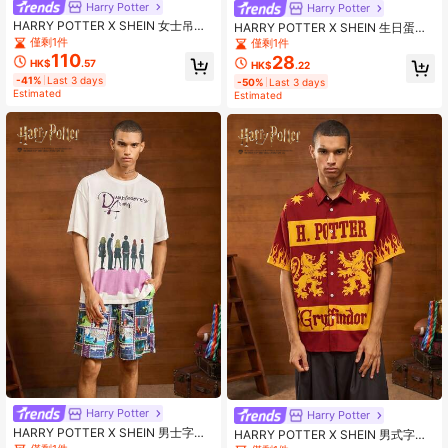
Harry Potter
Harry Potter
HARRY POTTER X SHEIN 女士吊带
HARRY POTTER X SHEIN 生日蛋糕
条纹无袖休闲舒适透气睡衣套装
3D 图案时尚手机壳，适合 S 礼物，
僅剩1件
僅剩1件
日
110
28
HK$
.57
HK$
.22
-41%
Last 3 days
-50%
Last 3 days
Estimated
Estimated
Harry Potter
Harry Potter
HARRY POTTER X SHEIN 男士字母
HARRY POTTER X SHEIN 男式字母
及卡通人物图案短袖T恤和短裤套装