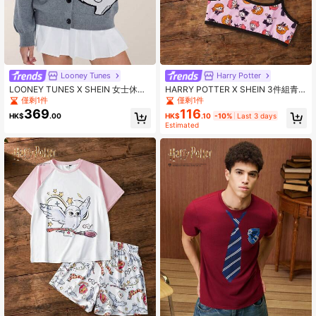
Looney Tunes
Harry Potter
LOONEY TUNES X SHEIN 女士休闲
HARRY POTTER X SHEIN 3件組青
卡通字母图案落肩宽松 V 领纽扣开衫
少年女孩訓練內衣，學生少女超短背
僅剩1件
僅剩1件
心上衣，兒童防走光
369
116
HK$
.00
HK$
.10
-10%
Last 3 days
Estimated