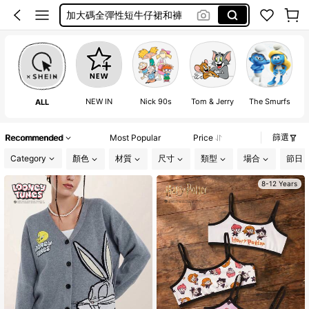
Over Size Tee
泳衣
Frenchy
Plus Size Women Tshirt
NEW IN
Nick 90s
Tom & Jerry
The Smurfs
ALL
篩選
Recommended
Most Popular
Price
Category
顏色
材質
尺寸
類型
場合
節日
8-12 Years