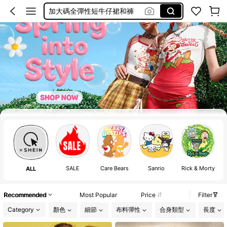
加大碼全彈性短牛仔裙和褲
Over Size Tee
泳衣
Frenchy
Plus Size Women Tshirt
SALE
Care Bears
Sanrio
Rick & Morty
ALL
Recommended
Most Popular
Price
Filter
Category
顏色
細節
布料彈性
合身類型
長度