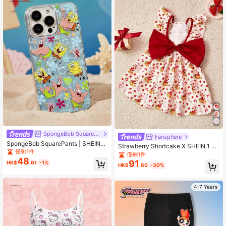
SpongeBob SquarePants
Fansphere
SpongeBob SquarePants | SHEIN
Strawberry Shortcake X SHEIN 1 件
耐用时尚趣味卡通图案手机壳 - 保护
僅剩1件
卡通图案宠物背心裙，猫/狗衣服，尺
僅剩1件
壳设计，兼容
48
码 XXS-XXXXL，草莓图案，荷叶
91
HK$
.61
-1%
HK$
.80
-30%
边，蝴蝶结，圣诞装饰，礼品创意
4-7 Years