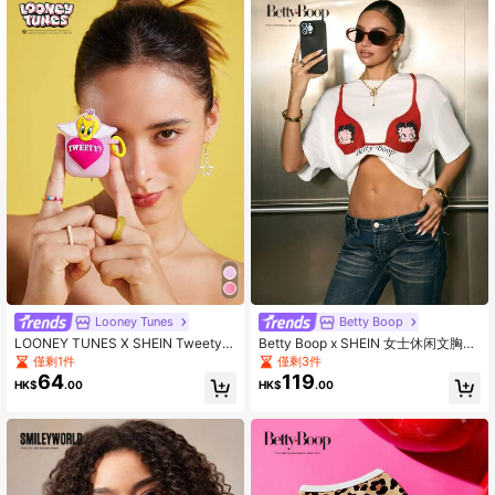
Looney Tunes
Betty Boop
LOONEY TUNES X SHEIN Tweety
Betty Boop x SHEIN 女士休闲文胸印
与心形图案 3D 耳机盒
花落肩T恤，夏季
僅剩1件
僅剩3件
64
119
HK$
.00
HK$
.00