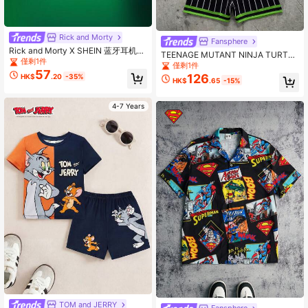
Rick and Morty
Fansphere
Rick and Morty X SHEIN 蓝牙耳机外
TEENAGE MUTANT NINJA TURTLE
壳，适用于 iPod Pro
僅剩1件
S | SHEIN 男童字母数字印花圆领短
僅剩1件
57
袖T恤和短裤休闲日常套装
126
HK$
.20
-35%
HK$
.65
-15%
4-7 Years
TOM and JERRY