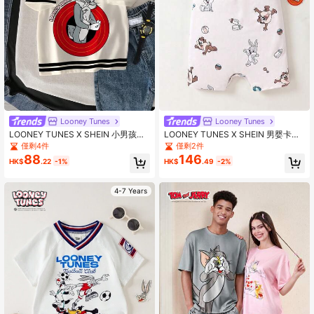
Looney Tunes
Looney Tunes
LOONEY TUNES X SHEIN 小男孩卡
LOONEY TUNES X SHEIN 男婴卡通
通图案拼色短袖T恤
奶瓶和球印花高领休闲舒适短袖连体
僅剩4件
僅剩2件
衣
88
146
HK$
.22
-1%
HK$
.49
-2%
4-7 Years