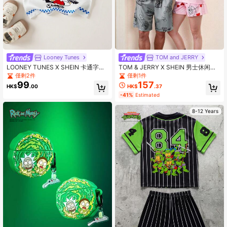
Looney Tunes
TOM and JERRY
LOONEY TUNES X SHEIN 卡通字母
TOM & JERRY X SHEIN 男士休闲宽
印花短袖T恤，男童款
松针织汤姆印花灰色 T 恤和短裤 2 件
僅剩2件
僅剩1件
套家居服套装，情侣款
99
157
HK$
.00
HK$
.37
-41%
Estimated
8-12 Years