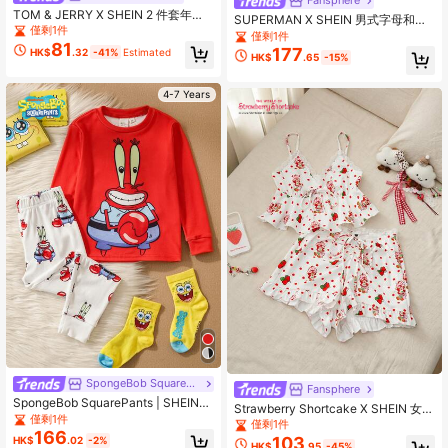
Fansphere
TOM & JERRY X SHEIN 2 件套年轻
SUPERMAN X SHEIN 男式字母和卡
男孩卡通动物印花拼色休闲短袖 T 恤
僅剩1件
通图案前扣短袖衬衫
僅剩1件
和短裤套装，适合春夏季节
81
177
HK$
.32
-41%
Estimated
HK$
.65
-15%
4-7 Years
SpongeBob SquarePants
Fansphere
SpongeBob SquarePants | SHEIN
Strawberry Shortcake X SHEIN 女士
男童卡通图案针织圆领高弹长袖上衣
僅剩1件
波点撞色印花蕾丝拼接吊带背心和休
僅剩1件
和裤子秋冬睡衣套装
166
闲系带腰短裤睡衣套装，
103
HK$
.02
-2%
HK$
.95
-45%