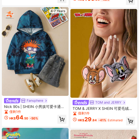
4-7 Years
Fansphere
TOM and JERRY
Nick 90s | SHEIN 小男孩可爱卡通人
TOM & JERRY X SHEIN 可爱毛绒挂
物扎染休闲连帽长袖卫衣
僅剩1件
件，材质柔软，适合挂在包包、钥匙
僅剩1件
64
链、书包等处，适合青少年、成人
29
HK$
.50
-50%
HK$
.84
-41%
Estimated
等。