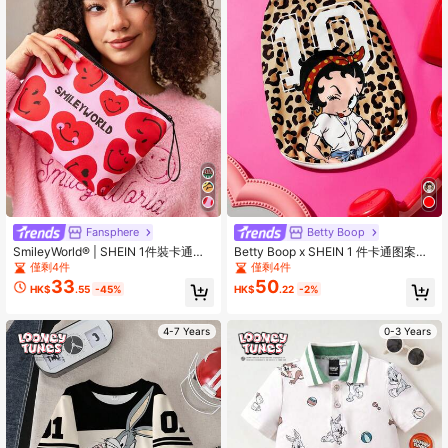
Fansphere
Betty Boop
SmileyWorld® | SHEIN 1件裝卡通圖
Betty Boop x SHEIN 1 件卡通图案印
案印花輕量化化妝包，適合收納化妝
花宠物背心，猫咪衣服，狗狗衣服，
僅剩4件
僅剩4件
品、文具、日常用品、數位產品，非
尺码 XXS-XXXXL，特小号，特大
33
50
HK$
.55
-45%
HK$
.22
-2%
常適合通勤、上學、旅行，適合男
号，豹纹印花，性感，甜美，俏皮。
士、女士、學生，愛心款
4-7 Years
0-3 Years