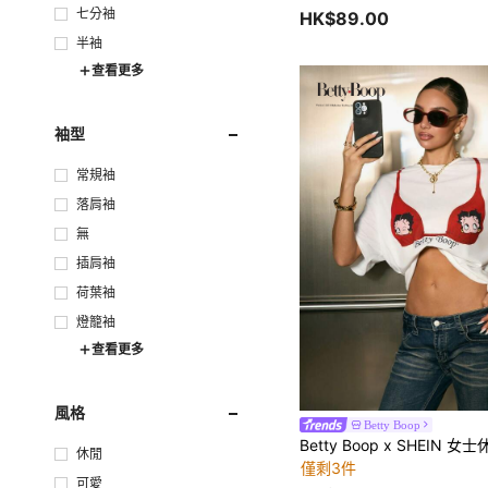
七分袖
HK$89.00
半袖
查看更多
袖型
常規袖
落肩袖
無
插肩袖
荷葉袖
燈籠袖
查看更多
風格
Betty Boop
休閒
僅剩3件
可愛