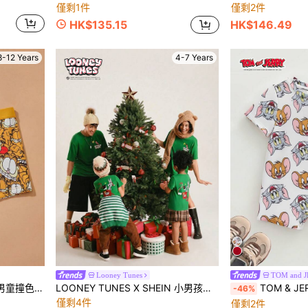
僅剩1件
僅剩2件
HK$135.15
HK$146.49
8-12 Years
4-7 Years
Looney Tunes
TOM and 
GARFIELD | SHEIN 青少年男童撞色卡通印花舒适平角内裤
LOONEY TUNES X SHEIN 小男孩休闲圣诞可爱卡通图案短袖T恤，圣诞礼物
TOM & JERRY X
-46%
僅剩4件
僅剩2件