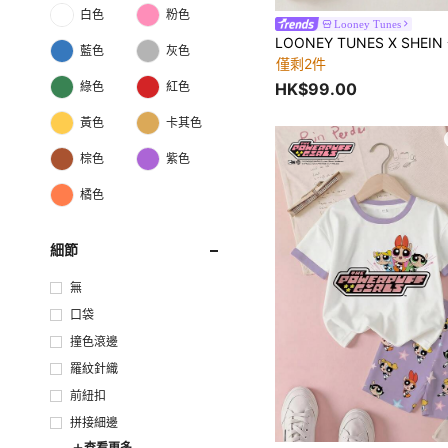
白色
粉色
Looney Tunes
藍色
灰色
僅剩2件
HK$99.00
綠色
紅色
黃色
卡其色
棕色
紫色
橘色
細節
無
口袋
撞色滾邊
羅紋針織
前紐扣
拼接細邊
查看更多