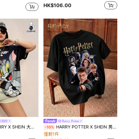
HK$106.00
JERRY
Harry Potter
Y2K简约修身休闲朋克复古卡通可爱趣味黑猫印花圆领短袖T恤，夏季休闲款
HARRY POTTER X SHEIN 男士时尚百搭圆领短袖T恤
-10%
僅剩1件