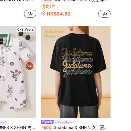
僅剩1件
HK$64.50
0-3 Years
nes
Fansphere
EIN 男婴卡通奶瓶和球印花高领休闲舒适短袖连体衣
Gudetama X SHEIN 女士夏季卡通和字母圖案短袖T恤
-50%