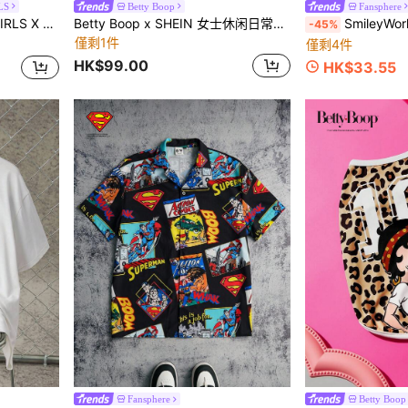
LS
Betty Boop
Fansphere
孩卡通印花T恤和短裤套装
Betty Boop x SHEIN 女士休闲日常通勤时尚街头卡通人物和字母印花黑白拼接短袖T恤，夏季
SmileyWorld® | SHEIN 1件裝卡通圖案印花輕量化化妝
-45%
僅剩1件
僅剩4件
HK$99.00
HK$33.55
Fansphere
Betty Boop