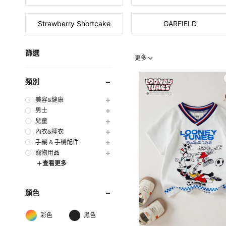
Strawberry Shortcake
GARFIELD
篩選
更多
類別
美容&健康
男士
兒童
內衣&睡衣
手機 & 手機配件
寵物用品
查看更多
顏色
彩色
黑色