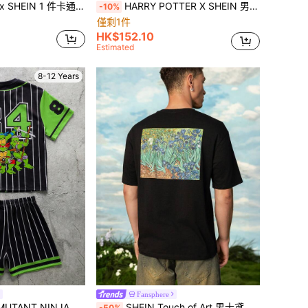
，猫咪衣服，狗狗衣服，尺码 XXS-XXXXL，特小号，特大号，豹纹印花，性感，甜美，俏皮。
HARRY POTTER X SHEIN 男士休闲常规款海军蓝领带拉文克劳徽标印花栗色短袖 T 恤，春夏季
-10%
僅剩1件
HK$152.10
Estimated
8-12 Years
Fansphere
TLES | SHEIN 男童字母数字印花圆领短袖T恤和短裤休闲日常套装
SHEIN Touch of Art 男士鸢尾花图案黑色短袖圆领T恤
-50%