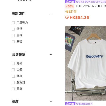
THE POWERPUFF GIR
THE POWERPUFF GIRLS X SHEIN 小女
-50%
僅剩1件
布料彈性
HK$64.35
中度彈力
低彈
高彈
無彈
合身類型
寬鬆
合體
修身
超寬鬆
緊身
長度
Fansphere