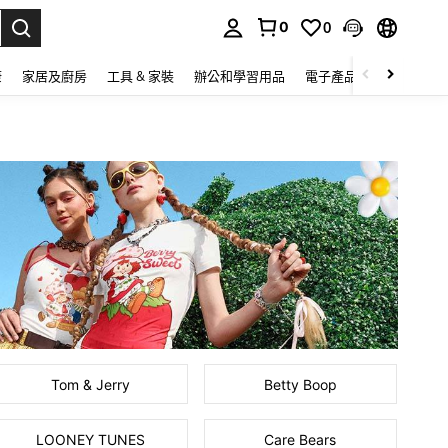
0
0
lect.
康
家居及廚房
工具 & 家裝
辦公和學習用品
電子產品
玩具
家
Tom & Jerry
Betty Boop
LOONEY TUNES
Care Bears