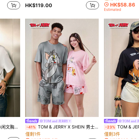
HK$58.86
HK$119.00
Estimated
TOM and JERRY
TOM and 
Betty Boop x SHEIN 女士休闲文胸印花落肩T恤，夏季
TOM & JERRY X SHEIN 男士休闲宽松针织汤姆印花灰色 T 恤和短裤 2 件套家居服套装，情侣款
TOM & JERRY X SHEIN 大码夏季
-41%
-23%
僅剩1件
僅剩3件