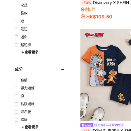
Discovery X SHEIN 男式字母图案
-50%
常規
僅剩5件
長款
HK$109.50
短
截短
迷你
超短褲
查看更多
成分
滌綸
彈力纖維
棉
粘膠纖維
聚希胺
腈綸
TOM and JERRY
查看更多
TOM & JERRY X SHEIN 2 件套年轻男孩卡通动物印花拼色休闲短袖
-41%