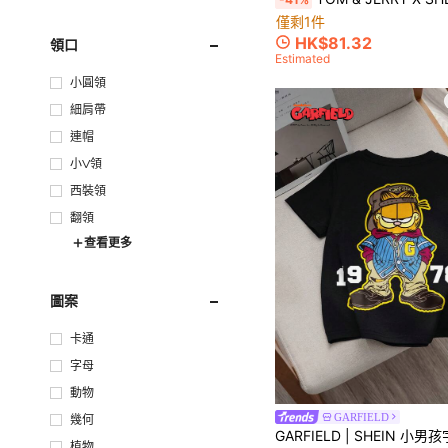
僅剩1件
HK$81.32
領口
Estimated
小圓領
細肩帶
連帽
小V領
西裝領
翻領
查看更多
圖案
卡通
字母
動物
GARFIELD
幾何
植物