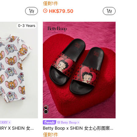
僅剩1件
HK$79.50
0-3 Years
JERRY
Betty Boop
 SHEIN 女婴卡通图案圆领短袖连体衣
Betty Boop x SHEIN 女士心形图案EVA材质套脚拖鞋，轻便透气，室内外皆宜，是馈赠佳品，适合休闲海滩风、派对、节日、情人节等场合。
僅剩1件