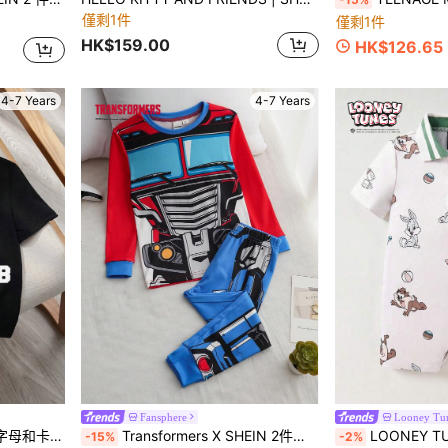
僅剩1件
僅剩1件
HK$159.00
HK$126.65
4-7 Years
4-7 Years
Fansphere
Looney Tu
GARFIELD | SHEIN 小男孩字母和卡通图案圆领短袖T恤
Transformers X SHEIN 2件套男童机器人图案撞色圆领长袖上衣和修身长裤睡衣套装
LOONEY TUNES X SH
-15%
-2%