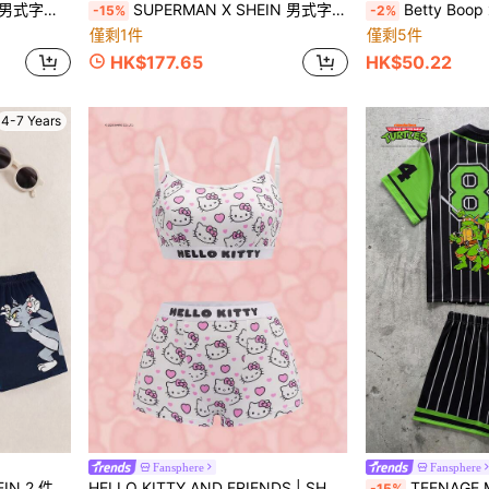
白色圆领短袖T恤
SUPERMAN X SHEIN 男式字母和卡通图案前扣短袖衬衫
Betty Boop x SHEIN 1 件卡通图案印花宠物背心
-15%
-2%
僅剩1件
僅剩5件
HK$177.65
HK$50.22
4-7 Years
Fansphere
Fansphere
 T 恤和短裤套装，适合春夏季节
HELLO KITTY AND FRIENDS | SHEIN 女士可爱卡通猫咪印花字母文胸和内裤套装
TEENAGE MUTANT NINJA TUR
-15%