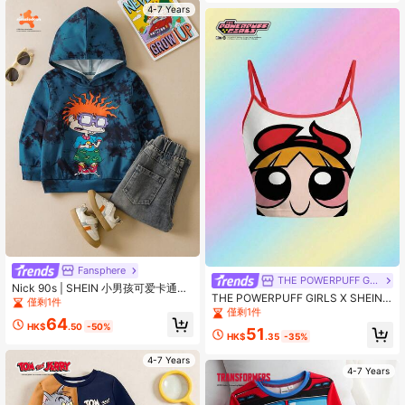
4-7 Years
Fansphere
THE POWERPUFF GIRLS
Nick 90s | SHEIN 小男孩可爱卡通人
THE POWERPUFF GIRLS X SHEIN
物扎染休闲连帽长袖卫衣
僅剩1件
女士可爱卡通图案圆领露脐吊带背
僅剩1件
64
心，休闲日常通勤，夏季
HK$
.50
-50%
51
HK$
.35
-35%
4-7 Years
4-7 Years