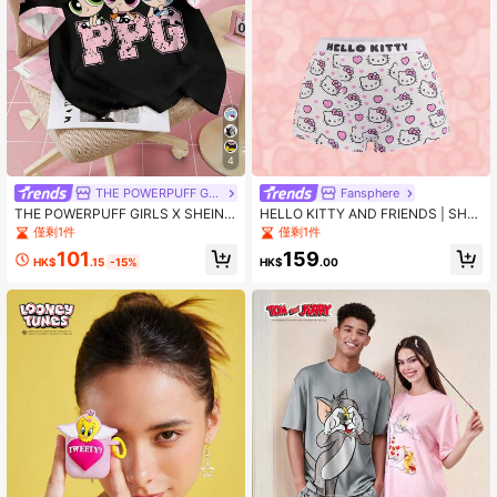
4
THE POWERPUFF GIRLS
Fansphere
THE POWERPUFF GIRLS X SHEIN
HELLO KITTY AND FRIENDS | SHEI
女式休闲可爱花朵、泡泡、毛茛图案
N 女士可爱卡通猫咪印花字母文胸和
僅剩1件
僅剩1件
短袖 T 恤，夏季
内裤套装
101
159
HK$
.15
-15%
HK$
.00