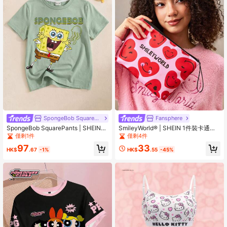
SpongeBob SquarePants
Fansphere
SpongeBob SquarePants | SHEIN
SmileyWorld® | SHEIN 1件裝卡通圖
男童休闲卡通字母印花短袖T恤，夏季
案印花輕量化化妝包，適合收納化妝
僅剩1件
僅剩4件
品、文具、日常用品、數位產品，非
97
33
常適合通勤、上學、旅行，適合男
HK$
.67
-1%
HK$
.55
-45%
士、女士、學生，愛心款