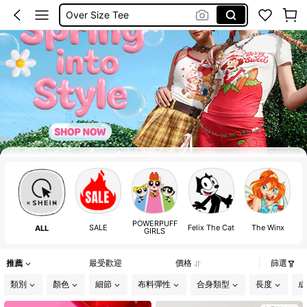
Over Size Tee
泳衣
Frenchy
Plus Size Women Tshirt
POWERPUFF
SALE
Felix The Cat
The Winx
T
ALL
GIRLS
推薦
最受歡迎
價格
篩選
類別
顏色
細節
布料彈性
合身類型
長度
成