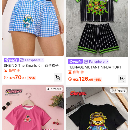
Fansphere
Fansphere
SHEIN X The Smurfs 女士百搭格子
TEENAGE MUTANT NINJA TURTLE
休闲短裤
僅剩1件
S | SHEIN 男童字母数字印花圆领短
僅剩1件
袖T恤和短裤休闲日常套装
70
126
HK$
.85
-55%
HK$
.65
-15%
4-7 Years
4-7 Years