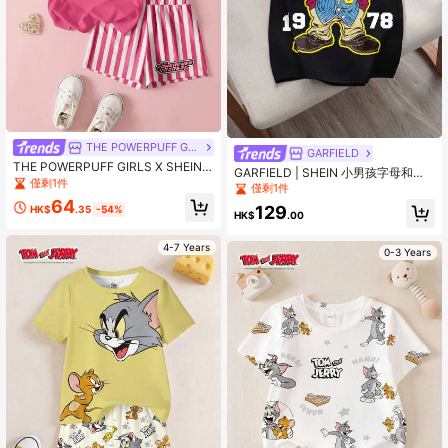
THE POWERPUFF GIRLS
GARFIELD
THE POWERPUFF GIRLS X SHEIN
GARFIELD | SHEIN 小男孩字母和卡
少女花朵、泡泡、毛茛图案圆领短袖T
僅剩1件
通图案圆领短袖T恤
僅剩1件
恤和条纹印花短裤套装
64
129
HK$
.35
-54%
HK$
.00
4-7 Years
0-3 Years