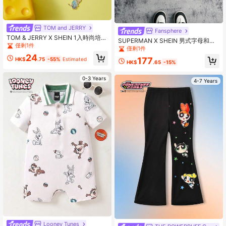
TOM and JERRY
Fansphere
TOM & JERRY X SHEIN 1入時尚培養
SUPERMAN X SHEIN 男式字母和卡
人造珍珠裝飾老鼠和月亮吊墜項鍊，
僅剩1件
通图案前扣短袖衬衫
僅剩1件
適用於女性日常裝飾
24
177
HK$
.75
-55%
Estimated
HK$
.65
-15%
0-3 Years
4-7 Years
Looney Tunes