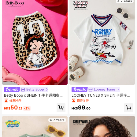
4-7 Years
Betty Boop
Looney Tunes
Betty Boop x SHEIN 1 件卡通图案印
LOONEY TUNES X SHEIN 卡通字母
花宠物背心，猫咪衣服，狗狗衣服，
印花短袖T恤，男童款
僅剩4件
僅剩2件
尺码 XXS-XXXXL，特小号，特大
50
99
号，豹纹印花，性感，甜美，俏皮。
HK$
.22
-2%
HK$
.00
4-7 Years