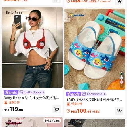
81
HK$
.32
-41%
Estimated
4
Betty Boop
Fansphere
Betty Boop x SHEIN 女士休闲文胸印
BABY SHARK X SHEIN 可爱海洋鱼
花落肩T恤，夏季
僅剩3件
卡通图案婴儿幼儿蓝色拖鞋，EVA材
僅剩2件
质轻便，保护宝宝娇嫩的小脚，适合
119
109
HK$
.00
居家或外出穿着，男女通用，男孩女
HK$
.65
-15%
孩均可穿。
8-12 Years