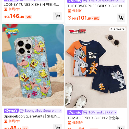
THE POWERPUFF GIRLS
LOONEY TUNES X SHEIN 男婴卡通
THE POWERPUFF GIRLS X SHEIN
奶瓶和球印花高领休闲舒适短袖连体
僅剩2件
年轻女孩卡通印花弹性腰部黑色喇叭
僅剩1件
衣
紧身裤
146
101
HK$
.49
-2%
HK$
.15
-15%
4-7 Years
SpongeBob SquarePants
TOM and JERRY
SpongeBob SquarePants | SHEIN
TOM & JERRY X SHEIN 2 件套年轻
耐用时尚趣味卡通图案手机壳 - 保护
僅剩2件
男孩卡通动物印花拼色休闲短袖 T 恤
僅剩1件
壳设计，兼容
和短裤套装，适合春夏季节
48
HK$
.61
-1%