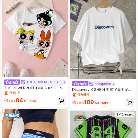
THE POWERPUFF GIRLS
Fansphere
THE POWERPUFF GIRLS X SHEIN T
Discovery X SHEIN 男式字母图案白
ween女孩花朵泡泡毛茛花圖案短袖T
僅剩1件
色圆领短袖T恤
僅剩5件
恤 Powerpuff Tween女孩動漫上衣 P
84
owerpuff Girls卡通印花圖案T恤
109
HK$
.15
-15%
HK$
.50
-50%
8-12 Years