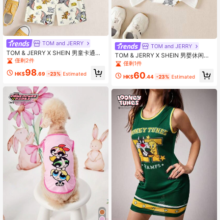
TOM and JERRY
TOM and JERRY
TOM & JERRY X SHEIN 男童卡通图
TOM & JERRY X SHEIN 男婴休闲猫
案圆领短袖T恤短裤套装，夏季
僅剩2件
咪印花圆领短袖T恤，夏季
僅剩1件
98
60
HK$
.69
-23%
Estimated
HK$
.44
-23%
Estimated