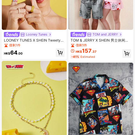
Looney Tunes
TOM and JERRY
LOONEY TUNES X SHEIN Tweety
TOM & JERRY X SHEIN 男士休闲宽
与心形图案 3D 耳机盒
松针织汤姆印花灰色 T 恤和短裤 2 件
僅剩1件
僅剩1件
套家居服套装，情侣款
157
64
HK$
.37
HK$
.00
-41%
Estimated