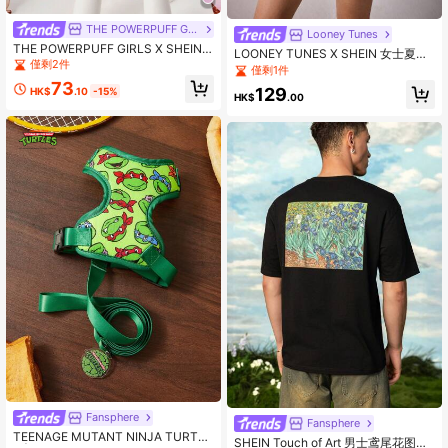
THE POWERPUFF GIRLS
Looney Tunes
THE POWERPUFF GIRLS X SHEIN
LOONEY TUNES X SHEIN 女士夏季
可爱粉色花朵、泡泡、毛茛图案宠物
僅剩2件
休闲运动撞色滚边字母卡通印花无袖
僅剩1件
背心，Y 2 K
迷你连衣裙
73
129
HK$
.10
-15%
HK$
.00
Fansphere
Fansphere
TEENAGE MUTANT NINJA TURTLE
SHEIN Touch of Art 男士鸢尾花图案