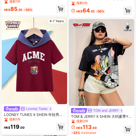
S | SHEIN 一套卡通图案印花宠物旅
僅剩1件
黑色短袖圆领T恤
僅剩1件
行背带和牵引绳套装，多种尺寸可
85
选，背带长度可调节，适合猫狗使
64
HK$
.50
-39%
HK$
.50
-50%
用。
4-7 Years
Looney Tunes
TOM and JERRY
LOONEY TUNES X SHEIN 年轻男孩
TOM & JERRY X SHEIN 大码夏季Y2
卡通鸭子字母印花休闲酷炫拼色连帽
僅剩1件
K简约修身休闲朋克复古卡通可爱趣味
僅剩3件
短袖 T 恤
黑猫印花圆领短袖T恤，夏季休闲款
119
113
HK$
.00
HK$
.99
-23%
Estimated