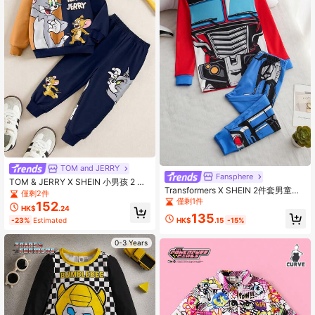
TOM and JERRY
Fansphere
TOM & JERRY X SHEIN 小男孩 2 件
Transformers X SHEIN 2件套男童机
套卡通猫和老鼠印花拼接彩色运动衫
僅剩2件
器人图案撞色圆领长袖上衣和修身长
僅剩1件
和裤子套装
152
HK$
.24
裤睡衣套装
135
-23%
Estimated
HK$
.15
-15%
0-3 Years