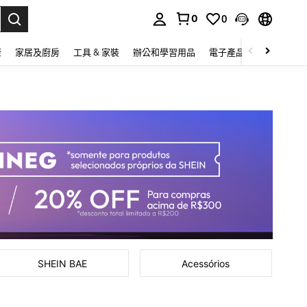
0
0
lect.
康
家居及廚房
工具 & 家裝
辦公和學習用品
電子產品
玩具
家
SHEIN BAE
Acessórios