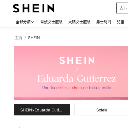
占卜
Use up
全部分類
常規女士服裝
大碼女士服裝
男士時尚
兒童
主頁
SHEIN
/
SHEINxEduarda Gutierrez
Soleia