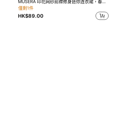
MUSERA 印花网纱前襟修身迷你连衣裙，春夏节日度假性感嘉年华伊比沙岛风情
僅剩1件
HK$89.00