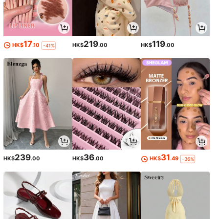
17
219
119
HK$
.10
HK$
.00
HK$
.00
-41%
239
36
31
HK$
.00
HK$
.00
HK$
.49
-36%