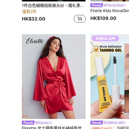
1件白色蝴蝶结新娘头纱，婚礼季，婚礼派对装饰，秋季女装，情人节配饰
Firerie Kids
僅剩2件
HK$109.00
HK$32.00
Elorette
SHEGLAM
Elorette 女士撞色蕾丝长袖纯色优雅睡袍，奢华家居服，舒适优雅细节，秋冬款
SHEGLAM Brow Behav
-29%
Last 3 days