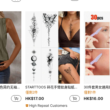
EMERY ROSE 女式纯色简约无袖背心，休闲夏季
STARTTOOS 碎花手臂紋身貼紙－脊椎形長蝴蝶、花卉、行星圖案 Y2K 臨時假紋身，適合 DIY、動漫展、嘉年華、音樂節、情人節、派對禮物，防水逼真紋身貼紙，適用於手腕、腳踝、肩膀、頸部、鎖骨、身體皮膚
僅剩2件
僅剩1件
HK$17.00
HK$16.00
High Repeat Customers