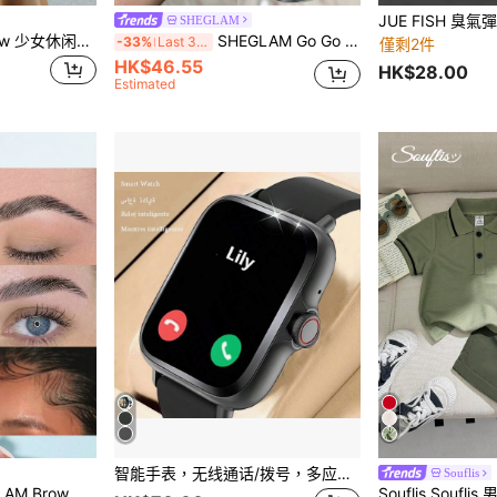
SHEGLAM
Firerie Kids NovaGlow 少女休闲时尚通勤立领荷叶边腰身卡其色A字连衣裙
SHEGLAM Go Go Glow 打亮身體噴霧-Gold 品牌美妝化妝品 適合女士與女孩
-33%
Last 3 days
僅剩2件
HK$46.55
HK$28.00
Estimated
智能手表，无线通话/拨号，多应用提醒，男女通用，运动手表，可定制壁纸，节日和生日礼物
Souflis
ior Taming 眉膠 品牌美妝化妝品 適合女士與女孩