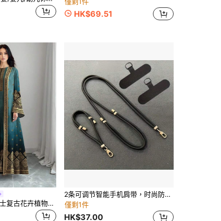
僅剩1件
HK$69.51
2条可调节智能手机肩带，时尚防丢配件，适合情人节、日常旅行、户外活动
SHEIN Najma 女士复古花卉植物印花长袖休闲阿拉伯风格套装，春秋季
僅剩1件
HK$37.00