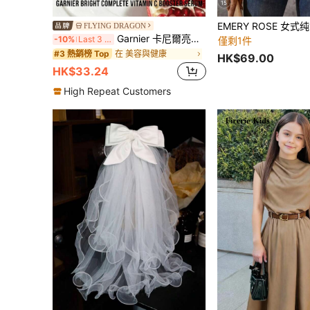
15
FLYING DRAGON
Garnier 卡尼爾亮采維他命C精華液，幫助淡化黑斑、減少色素沉著、增強肌膚光澤並提亮膚色。這款晚間精華液專為改善暗沉、蠟黃肌膚而配方，含10%純維他命C，具有
-10%
Last 3 days
僅剩1件
在 美容與健康
#3 熱銷榜 Top
HK$69.00
HK$33.24
High Repeat Customers