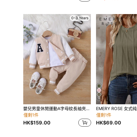
0-3 Years
15
嬰兒男童休閒運動A字母紋長袖夾克和長褲套裝，適用於秋冬戶外活動
僅剩1件
僅剩1件
HK$159.00
HK$69.00