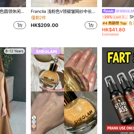
EMERY ROSE 女式纯色圆领休闲百搭背心，夏季
Franclia 浅粉色V领褶皱网纱中长连衣裙，夏季花卉蝴蝶印花雪纺连衣裙
SHEGLA
SHEGL
-20%
Last 3 days
僅剩2件
在
#4 熱銷榜 Top
HK$209.00
HK$41.80
Estimated
8-12 Years
5