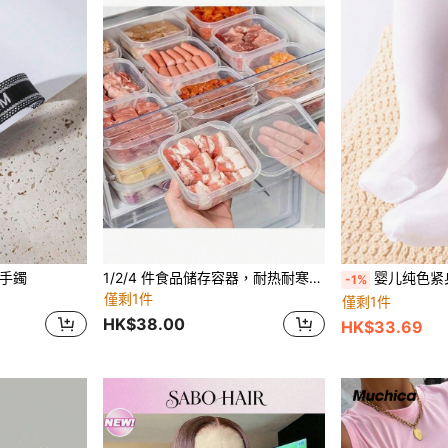
手鐲
1/2/4 件食品储存容器，耐热耐寒，多功能防漏可重复使用密封盒，带盖，适用于肉类、水果、蔬菜、厨房整理和储存、厨具，适用于户外、露营
婴儿纯色紧
-1%
僅剩1件
僅剩1件
HK$38.00
HK$33.69