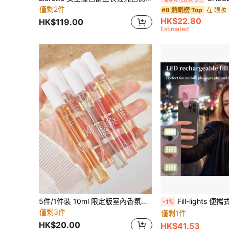
僅剩2件
在 眼妝
#8 熱銷榜 Top
HK$22.80
HK$119.00
Estimated
5件/1件裝 10ml 限定版室內香氛禮品組，包含五款香調：黑胡椒、雪松、甜橙、玫瑰與茉莉。室內香氛噴霧、室內空氣清新劑，適用於各種場合，可用於衣物、居家裝飾、禮物、送給朋友、情人節、客廳、派對、飯店等
Fill-lights 便攜式迷你夾式自拍補光燈 LED 補光燈，適用於手機、電腦、化妝、Zoom 會議、直播
-1%
僅剩3件
僅剩1件
HK$20.00
HK$41.53