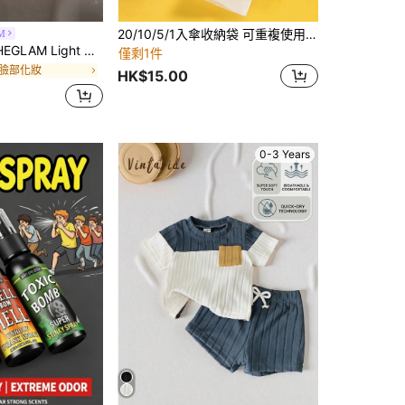
20/10/5/1入傘收納袋 可重複使用 便攜防水 EVA 抽繩收納袋 加厚保護傘套 防曬遮陽 露營車適用 女孩女女性男孩男士旅行必備 摺疊傘大中小號通用
M
AM Light Me Up 亮澤定妝噴霧 品牌美妝化妝品 適合女士與女孩
僅剩1件
 臉部化妝
HK$15.00
0-3 Years