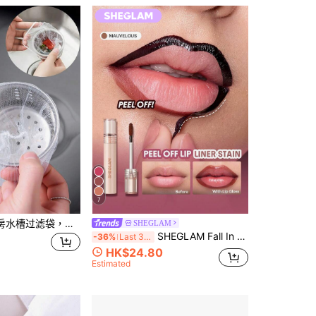
7
100/50/10 件厨房水槽过滤袋，一次性网状水槽过滤器，水槽过滤器过滤袋，水槽垃圾网袋，用于水槽、排水管，用于收集厨房食物垃圾和残留垃圾（粗/细网可选）
SHEGLAM
SHEGLAM Fall In Line 撕拉唇線染色筆-Mauvelous 品牌美妝化妝品 適合女士與女孩
-36%
Last 3 days
HK$24.80
Estimated