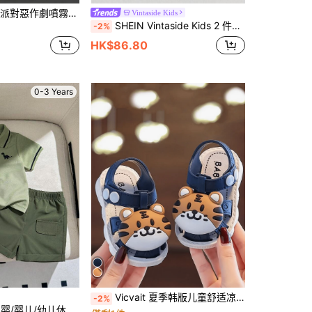
JUE FISH 臭氣彈派對惡作劇噴霧，每瓶 30ml，便於攜帶與使用，少量即可產生難聞氣味，僅適用於惡作劇、派對及朋友娛樂
Vintaside Kids
SHEIN Vintaside Kids 2 件套幼儿男婴罗纹撞色 T 恤和蓝色裤子套装，休闲舒适百搭，适合夏季所有场合
-2%
HK$86.80
0-3 Years
Vicvait 夏季韩版儿童舒适凉鞋，女童凉鞋，清凉呵护，柔软百搭儿童凉鞋
-2%
Souflis Souflis 男婴/婴儿/幼儿休闲学院风 Polo 衫 + 短裤两件套，春夏