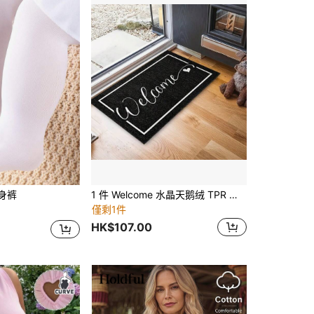
身裤
1 件 Welcome 水晶天鹅绒 TPR 防滑门垫，耐脏且易于清洁，适合客厅、卧室、浴室、厨房、家居装饰等室内/室外使用
僅剩1件
HK$107.00