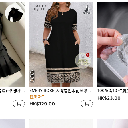
Franclia 蝴蝶结荷叶边设计优雅小黑裙 女士礼服 正式场合 高品质礼服 法式风格连衣裙 女士连衣裙 优雅经典女装 女士连衣裙 优雅连衣裙 女士优雅连衣裙 优雅派对连衣裙
EMERY ROSE 大码撞色印花圆领短袖连衣裙
僅剩3件
HK$23.00
HK$129.00