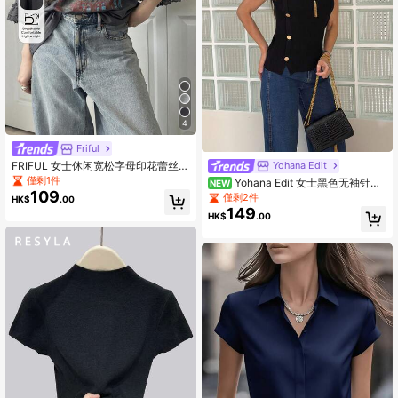
4
Friful
FRIFUL 女士休闲宽松字母印花蕾丝拼
Yohana Edit
接短袖T恤，透气棉混纺面料，适合春
僅剩1件
Yohana Edit 女士黑色无袖针织
NEW
夏穿着，百搭图案T恤
109
上衣，饰有金属纽扣，简约优雅，适
僅剩2件
HK$
.00
合通勤、商务休闲和办公室穿着，也
149
HK$
.00
是派对、新年聚会、圣帕特里克节、
夏季复活节派对、海滩度假、夏季外
出、毕业典礼等场合的完美之选。