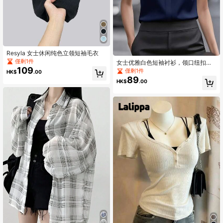
Resyla 女士休闲纯色立领短袖毛衣
僅剩1件
女士优雅白色短袖衬衫，领口纽扣设
109
计，常规长度，夏季上衣
僅剩1件
HK$
.00
89
HK$
.00