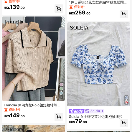
贝壳边饰度假针织连衣裙
僅剩1件
1件日系街頭風女款刺繡彎腿寬鬆闊腿
139
牛仔長褲，休閒黑色，秋季街頭穿搭
僅剩1件
HK$
.00
259
HK$
.00
5
Franclia 休闲宽松Polo领短袖针织镂
空衫，撞色滚边杏色女士春夏开衫，
僅剩3件
Soleia
夏季上衣，女士夏季服装，度假装，
149
HK$
.00
Soleia 女士碎花荷叶边泡泡袖纽扣短
女士休闲上衣，女士针织衫，米色女
79
款上衣，正面蝴蝶结系带，感恩节女
士上衣，翻领衬衫，复古服装，网眼
HK$
.00
装，节日上衣，新年服装，浪漫田园
衬衫，女士上衣和衬衫，工作服，女
风，情人节约会装扮
士办公室工作衬衫，女士衬衫，新款