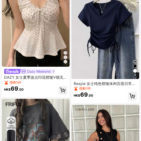
Dazy Weekend
4
DAZY 女士夏季波点印花褶皱V领无袖
休闲背心
僅剩1件
Resyla 女士纯色褶皱休闲百搭日常短
69
袖T恤
僅剩1件
HK$
.00
69
HK$
.00