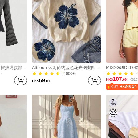
称下摆抽绳腰部喇
Attitoon 休闲简约蓝色花卉图案圆领
MISSGUIDE
短袖宽松女T恤，适合夏季
背心和热裤睡衣
)
(1000+)
107
)
(1000+)
节精致，尽显女
69
HK$
.66
HK$15
HK$
.00
保存
HK$46.14