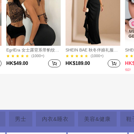
EgrlEra 女士露背系带豹纹背
SHEIN BAE 秋冬伴娘礼服，
SHE
心，休闲海滩/假日图案猎豹
派对斜肩扭结无肩带性感褶皱
能凝膠
(1000+)
(1000+)
印花 T 恤女式上衣
高开衩荷叶边裹身长裙，优雅
牌美
HK$
49
.00
HK$
189
.00
HK
荷叶边下摆斜肩女士长裙
孩
估計
男士
內衣&睡衣
美容&健康
鞋