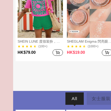
SHEIN LUNE 度假装扮，春
SHEGLAM Enigma 閃亮眼
季，女士度假服饰，女士春季
影-Treasure 品牌美妝化妝品
(100+)
(1000+)
穿搭
適合女士與女孩
HK$
79
.00
HK$
19
.00
All
女士服裝