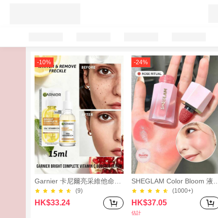
-
10
%
-
24
%
Garnier 卡尼爾亮采維他命C
SHEGLAM Color Bloom 液
精華液，幫助淡化黑斑、減少
霧面腮紅-Rose Ritual 品牌
(9)
(1000+)
色素沉著、增強肌膚光澤並提
妝化妝品 適合女士與女孩
HK$
33
.24
HK$
37
.05
亮膚色。這款晚間精華液專為
改善暗沉、蠟黃肌膚而配方，
估計