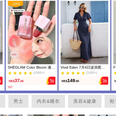
-
24
%
SHEGLAM Color Bloom 液態霧面腮紅-Rose Ritual 品牌美妝化妝品 適合女士與女孩
Vivid Eden 7月4日波浪图案V领短袖修身女装，春夏装扮，夏季服装，情人节，度假装扮，沙滩装扮，节日，浪漫优雅，波西米亚风，甜美，锐舞节装扮，热带度假女装，狂欢节夏季女装
(1000+)
(1000+)
(1000+)
(1000+)
37
149
HK$
.05
HK$
.00
估計
男士
內衣&睡衣
美容&健康
鞋