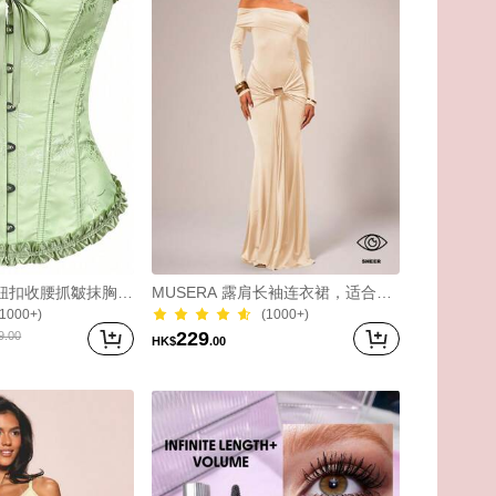
鈕扣收腰抓皺抹胸式
MUSERA 露肩长袖连衣裙，适合假
綁帶式緊身胸衣，夏
日、度假、夏季、婚礼宾客、优雅、
(1000+)
(1000+)
(1000+)
(1000+)
可爱、伊比沙岛海滩、夜晚外出、婚
229
9.00
HK$
.00
礼宾客、优雅约会之夜、派对、时尚
夏季装扮、长裙、毕业舞会等场合。