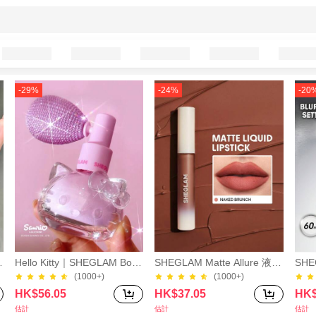
-
29
%
-
24
%
-
20
態
Hello Kitty｜SHEGLAM Bow-
SHEGLAM Matte Allure 液態
SHE
美
Utiful 打亮身體噴霧-Kitty Glo
唇膏-Naked Brunch 品牌美
防水
(1000+)
(1000+)
w 品牌美妝化妝品 適合女士
妝化妝品 適合女士與女孩
品 
HK$
56
.05
HK$
37
.05
HK
與女孩
估計
估計
估計