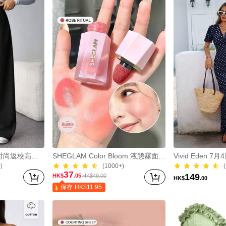
休闲时尚返校高腰
SHEGLAM Color Bloom 液態霧面腮
Vivid Eden
紅-Rose Ritual 品牌美妝化妝品 適
修身女装，春夏
)
(1000+)
37
)
(1000+)
合女士與女孩
人节，度假装扮
149
HK$
.05
HK$49.00
HK$
.00
浪漫优雅，波西
保存
HK$11.95
节装扮，热带度
女装