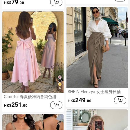
79
HK$
.00
季女上衣，紧身女式背心
4
SHEIN Elenzya 女士裹身长袖上
衣和系腰半裙优雅两件套
Glamful 春夏優雅約會純色甜美
249
HK$
.00
收腰後蝴蝶結設計小眾法式細肩
251
HK$
.00
帶洋裝