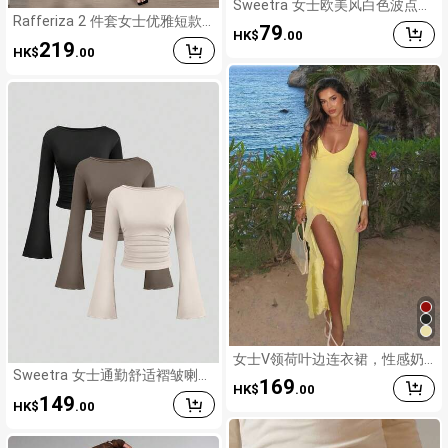
Sweetra 女士欧美风白色波点细
肩带吊带背心，春夏
Rafferiza 2 件套女士优雅短款
79
HK$
.00
抹胸上衣和裙子套装
219
HK$
.00
女士V领荷叶边连衣裙，性感奶
油黄连衣裙，高开衩连衣裙，秋
Sweetra 女士通勤舒适褶皱喇叭
169
HK$
.00
季连衣裙，乡村音乐节服装，优
袖西装套装
149
HK$
.00
雅夏季女士连衣裙