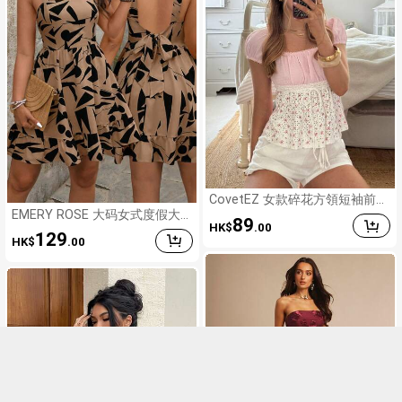
CovetEZ 女款碎花方領短袖前綁
帶休閒T恤 鬆緊抓皺上衣 奶酪女
EMERY ROSE 大码女式度假大
89
HK$
.00
郎風 粉色娃娃裙式可愛夏季少女
码印花腰带蝴蝶结装饰连衣裙
129
HK$
.00
風