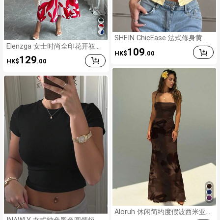
SHEIN ChicEase 法式修身黄白
条纹短袖优雅女式办公室衬衫
Elenzga 女士时尚全印花开衩连
109
HK$
.00
衣裙，收腰单肩
129
HK$
.00
Aloruh 休闲简约度假波西米亚风
优雅浪漫复古棕色扎染水彩印花
INAWLY 女式纯色黑色圆领短袖