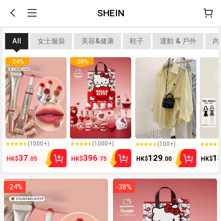
SHEIN
All
女士服裝
美容&健康
鞋子
運動 & 戶外
內
-
24
%
-
38
%
估計
估計
(100+)
(1000+)
(1000+)
(100+)
37
396
129
1
HK$
.05
HK$
.75
HK$
.00
HK$
估計
估計
(1000+)
(1000+)
-
24
%
-
38
%