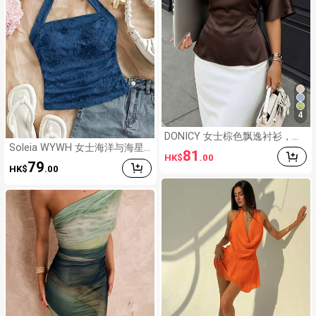
4
DONICY 女士棕色飘逸衬衫，系
带腰身，圆领，时尚休闲上衣
Soleia WYWH 女士海洋与海星
81
HK$
.00
印花挂脖褶边度假背心
79
HK$
.00