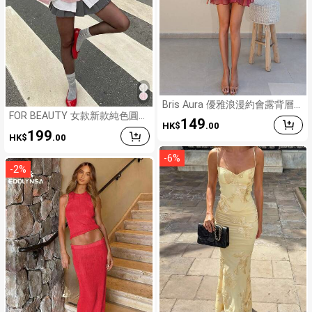
Bris Aura 優雅浪漫約會露背層
次下擺白色歐根紗掛脖泡泡洋
FOR BEAUTY 女款新款純色圓領
149
HK$
.00
裝，正式禮服，女款夏季派對洋
落肩長袖針織毛衣，寬鬆版型時
199
HK$
.00
裝
尚扭結設計秋季款
-
6
%
-
2
%