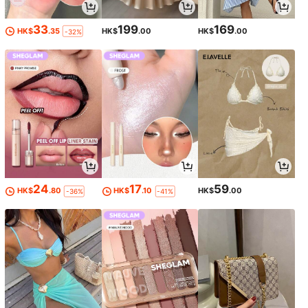
33
199
169
HK$
.35
HK$
.00
HK$
.00
-32%
24
17
59
HK$
.80
HK$
.10
HK$
.00
-36%
-41%