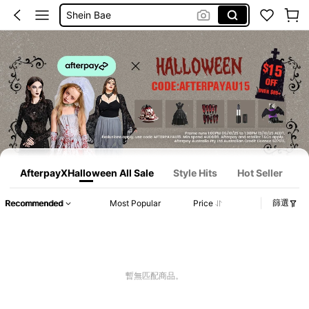
Shein Bae
加大碼全彈性短牛仔裙和褲
Over Size Tee
泳衣
Frenchy
Plus Size Women Tshirt
AfterpayXHalloween All Sale
Style Hits
Hot Seller
篩選
Recommended
Most Popular
Price
暫無匹配商品。