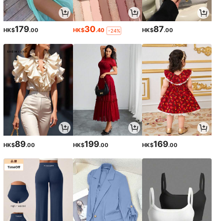
179
30
87
HK$
.00
HK$
.40
HK$
.00
-24%
89
199
169
HK$
.00
HK$
.00
HK$
.00