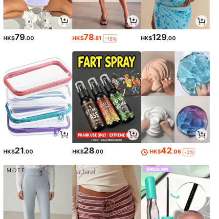
79
78
129
HK$
.00
HK$
.81
HK$
.00
-15%
21
28
42
HK$
.00
HK$
.00
HK$
.06
-2%