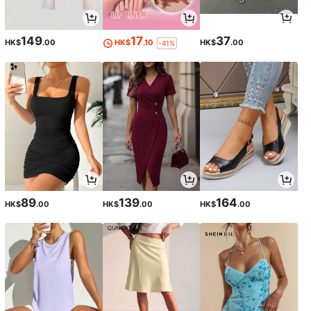
149
17
37
HK$
.00
HK$
.10
HK$
.00
-41%
89
139
164
HK$
.00
HK$
.00
HK$
.00