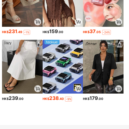
231
159
37
HK$
.49
HK$
.00
HK$
.05
-1%
-24%
239
238
179
HK$
.00
HK$
.40
HK$
.00
-9%