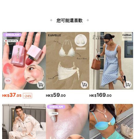
您可能還喜歡
37
59
169
HK$
.05
HK$
.00
HK$
.00
-24%