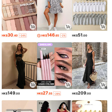
30
146
51
HK$
.40
HK$
.65
HK$
.00
-24%
-2%
149
27
209
HK$
.00
HK$
.55
HK$
.00
-29%