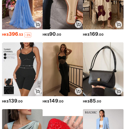
396
90
169
HK$
.53
HK$
.00
HK$
.00
-3%
139
149
85
HK$
.00
HK$
.00
HK$
.00