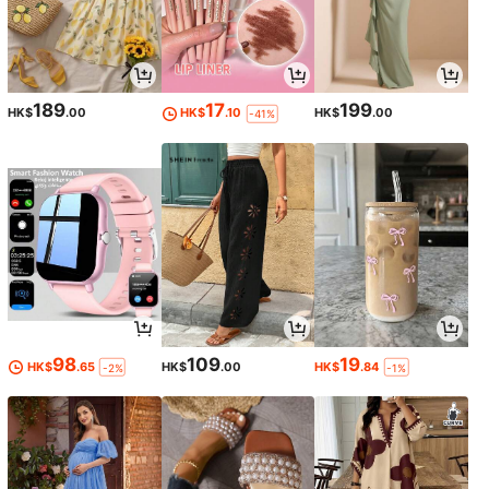
189
17
199
HK$
.00
HK$
.10
HK$
.00
-41%
98
109
19
HK$
.65
HK$
.00
HK$
.84
-2%
-1%