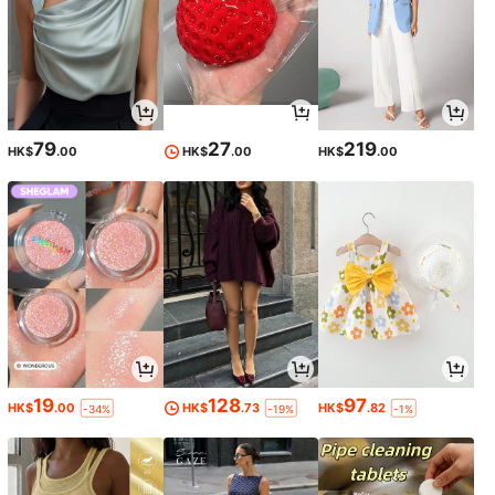
79
27
219
HK$
.00
HK$
.00
HK$
.00
19
128
97
HK$
.00
HK$
.73
HK$
.82
-34%
-19%
-1%