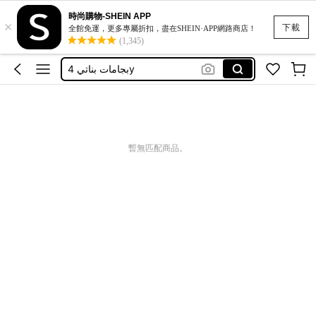
時尚購物-SHEIN APP
×
بجامة بناتي عمر ٤ سنوات
下載
全館免運，更多專屬折扣，盡在SHEIN·APP網路商店！
(1,345)
بجايم بناتي عمر ٦ سنه
بجامات بناتي 4y
conjunto camisoloa mae e filhas
kids cotton pyjama
بجامة بناتي عمر ٤ سنوات
暫無匹配商品。
بجايم بناتي عمر ٦ سنه