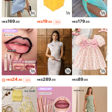
169
19
179
HK$
.00
HK$
.50
HK$
.00
-39%
24
289
89
HK$
.80
HK$
.00
HK$
.00
-36%