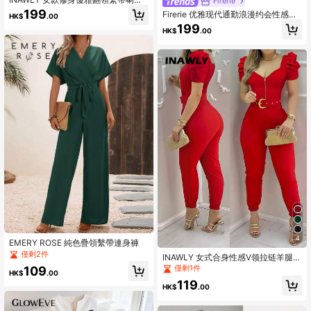
Firerie
褲腳連身褲
199
Firerie 优雅现代通勤浪漫约会性感派
HK$
.00
对海滩度假深V领露背收腰长袖阔腿白
199
HK$
.00
色长裤，适合节日、婚礼、音乐节等
场合。
4
EMERY ROSE 純色疊領繫帶連身褲
僅剩2件
INAWLY 女式合身性感V领拉链羊腿袖
连体裤（无腰带）
僅剩1件
109
HK$
.00
119
HK$
.00