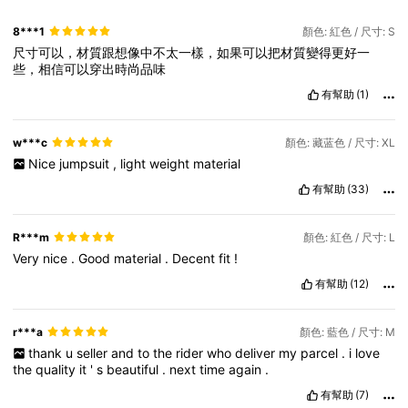
8***1
顏色: 紅色 / 尺寸: S
尺寸可以，材質跟想像中不太一樣，如果可以把材質變得更好一
些，相信可以穿出時尚品味
有幫助
(1)
w***c
顏色: 藏蓝色 / 尺寸: XL
Nice
jumpsuit
,
light
weight
material
有幫助
(33)
R***m
顏色: 紅色 / 尺寸: L
Very
nice
.
Good
material
.
Decent
fit
!
有幫助
(12)
r***a
顏色: 藍色 / 尺寸: M
thank
u
seller
and
to
the
rider
who
deliver
my
parcel
.
i
love
the
quality
it
'
s
beautiful
.
next
time
again
.
有幫助
(7)