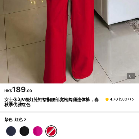
1/5
189
HK$
.00
女士休闲V领灯笼袖褶裥腰部宽松阔腿连体裤，春
4.70
(
500+
)
秋季优雅红色
顏色: 紅色