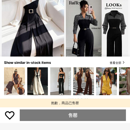
Show similar in-stock items
查看全部
GlowEve 女士优雅百搭长袖黑白拼布
连体裤，适合日常通勤
僅剩3件
#工作装
199
Rafferiza 女士优雅拼布长袖连体裤，
HK$
.00
适合通勤
199
HK$
.00
抱歉，商品已售罄
售罄