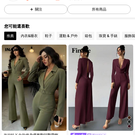
4.7K 追蹤者
4.77
關注
所有商品
4.7K 追蹤者
4.77
您可能還喜歡
推薦
內衣&睡衣
鞋子
運動 & 戶外
箱包
珠寶 & 手錶
服飾
4.7K 追蹤者
4.77
4.7K 追蹤者
4.77
4.7K 追蹤者
4.77
4.7K 追蹤者
4.77
4.7K 追蹤者
4.77
INAWLY 女款修身優雅翻領繫帶喇叭