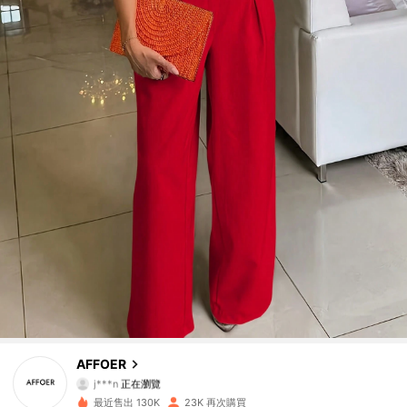
4.7K 追蹤者
4.77
4.7K 追蹤者
4.77
4.7K 追蹤者
4.77
AFFOER
j***n
正在瀏覽
4.7K 追蹤者
4.77
最近售出 130K
23K 再次購買