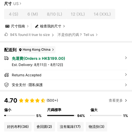
尺寸
US
4
(S)
6
(M)
8/10
(L)
12
(XL)
14
(XXL)
尺寸指南
檢查我的尺寸
94%
found it true to size
不是你的尺碼？ Tell us
配送到
Hong Kong China
免運費(Orders ≥ HK$199.00)
​Est. Delivery:
8月11日 - 8月12日
Returns Accepted
安全支付 · 隱私保護
4.70
(500+)
查看更多
偏小
尺碼標準
偏大
5%
94%
1%
好的布料
(36)
會回購
(2)
沒有氣味
(17)
物流快
(3)