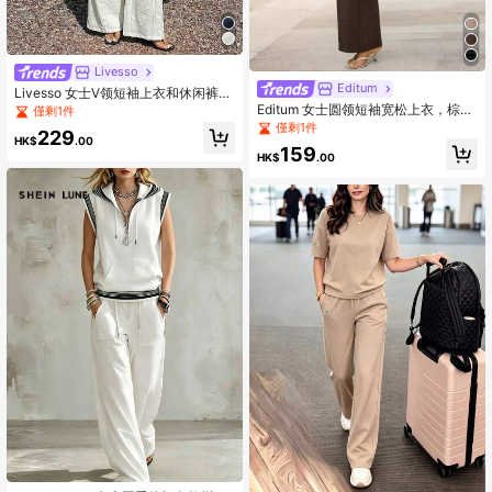
Livesso
Editum
Livesso 女士V领短袖上衣和休闲裤两
件套，适合通勤、办公、度假、夏季
Editum 女士圆领短袖宽松上衣，棕色
僅剩1件
穿着
纹理面料阔腿裤，纯色优雅套装，适
僅剩1件
229
合日常、度假、通勤、春夏穿着。
HK$
.00
159
HK$
.00