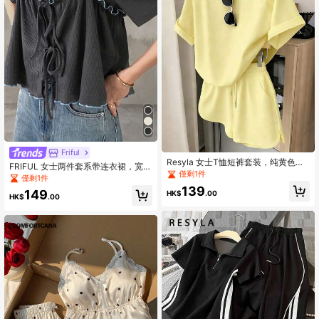
Friful
Resyla 女士T恤短裤套装，纯黄色，
FRIFUL 女士两件套系带连衣裙，宽松
夏季休闲装，图案设计，优雅百搭，
僅剩1件
圆领短袖，蝴蝶结褶皱荷叶边装饰，
僅剩1件
适合日常、户外、购物、旅行等场
夏季款
139
合。
149
HK$
.00
HK$
.00