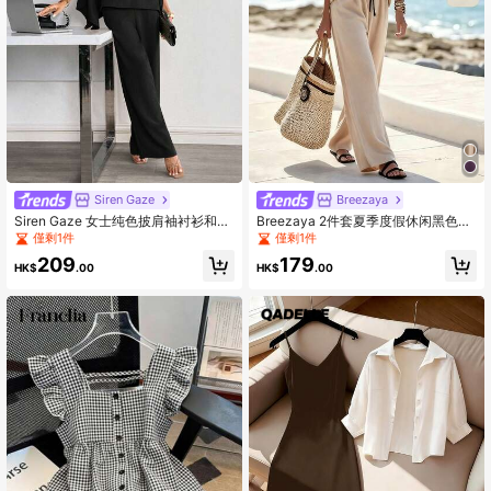
Siren Gaze
Breezaya
Siren Gaze 女士纯色披肩袖衬衫和裤
Breezaya 2件套夏季度假休闲黑色滚
子宽松休闲套装
边七分袖上衣和裤子套装，春夏款
僅剩1件
僅剩1件
209
179
HK$
.00
HK$
.00