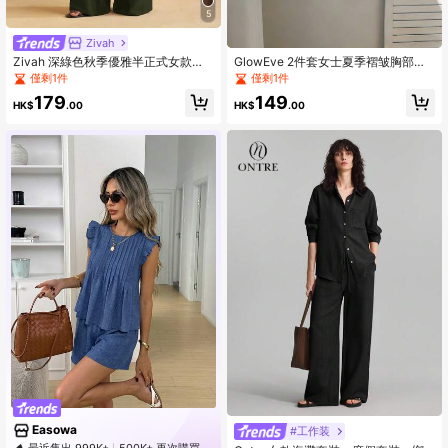
5
Zivah
Zivah 深綠色秋季優雅半正式女款兩
GlowEve 2件套女士夏季褶皱胸部波
件套，寬鬆單肩不對稱上衣與高腰寬
西米亚风度假吊带背心和短裤套装，
僅剩1件
僅剩1件
腿長褲，休閒通勤穿搭
休闲度假装
179
149
HK$
.00
HK$
.00
Easowa
#工作装