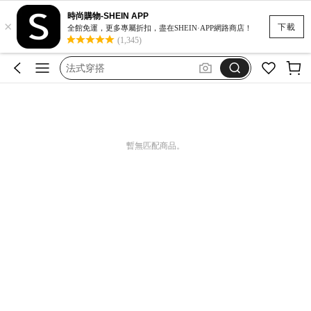
時尚購物-SHEIN APP
×
squishy
下載
全館免運，更多專屬折扣，盡在SHEIN·APP網路商店！
(1,345)
plus size women tshirt
法式穿搭
キャミ
lace shirts
squishy
暫無匹配商品。
plus size women tshirt