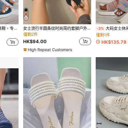
底凉鞋，适合孕妇穿着，轻便舒适，露趾时尚凉鞋
女士流行半圆条纹时尚简约套脚户外纯色清新平底凉鞋
大码女士休闲透气运动凉鞋，轻便
-2%
僅剩2件
僅剩1件
HK$94.00
HK$135.78
High Repeat Customers