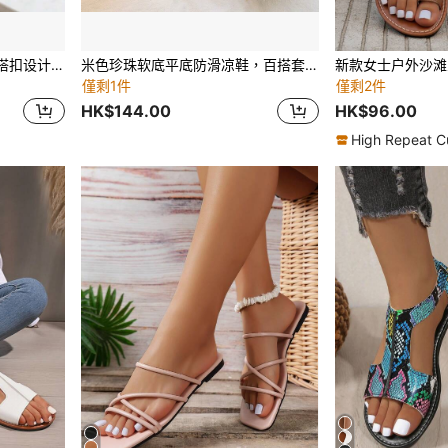
柔软舒适，防滑无缝结构，搭扣设计，纯色，闭趾设计带透气孔，厚实耐用鞋底，休闲穆勒鞋，简约风格，男女皆宜，适合日常穿着
米色珍珠软底平底防滑凉鞋，百搭套脚拖鞋，适合沙滩、度假、搭配连衣裙
僅剩1件
僅剩2件
HK$144.00
HK$96.00
High Repeat C