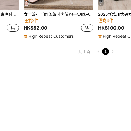
4
2025新款加大码女式夏季平底凉鞋，防滑，圆头，时尚休闲
女士流行半圆条纹时尚简约一脚蹬户外纯色清新平底拖鞋
僅剩2件
僅剩3件
HK$82.00
HK$100.00
High Repeat Customers
High Repeat C
1
共 1 頁