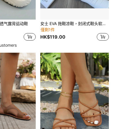
透气露背运动鞋
女士 EVA 拖鞋凉鞋，封闭式鞋头软底时尚一脚蹬，防滑家居服
僅剩1件
HK$119.00
ustomers