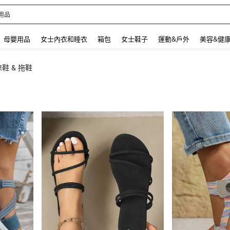
 and down arrow keys to navigate search 最近搜尋 and 搜索發現. Press Enter to se
母嬰用品
女士內衣和睡衣
箱包
女士鞋子
運動&戶外
美容&健
鞋 & 拖鞋