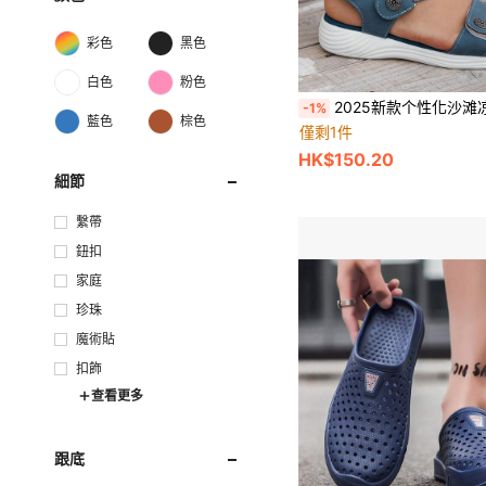
彩色
黑色
白色
粉色
2025新款个性化沙滩凉鞋，专为娇小女性设计，防滑透气，松紧带设计，宽松休闲运动凉鞋，魔术贴搭扣，柔软鞋底，百搭夏季鞋款，厚
-1%
藍色
棕色
僅剩1件
HK$150.20
細節
繫帶
鈕扣
家庭
珍珠
魔術貼
扣飾
查看更多
跟底