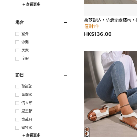
查看更多
場合
僅剩1件
HK$136.00
室外
沙灘
居家
度假
節日
聖誕節
萬聖節
情人節
感恩節
齋戒月
宰牲節
查看更多