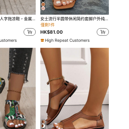
新款女士户外沙滩人字拖凉鞋，金属铆钉绑带，简约平底设计
女士流行半圆带休闲简约套脚户外纯色清新平底凉鞋
僅剩1件
HK$81.00
ustomers
High Repeat Customers