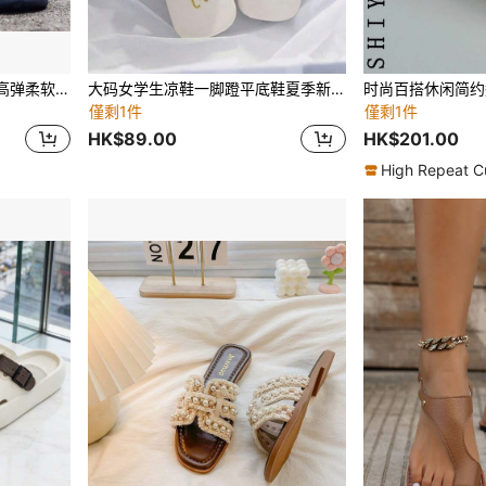
男女通用简约纯色户外散步高弹柔软沙滩浴室防滑防脏易清洁徒步透气凉鞋拖鞋
大码女学生凉鞋一脚蹬平底鞋夏季新款银色方头女士凉鞋水钻防滑软底系带拖鞋，时尚搭配连衣裙，适合海滩，主妇首选
时尚百搭休闲简约
僅剩1件
僅剩1件
HK$89.00
HK$201.00
High Repeat C