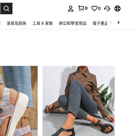
0
0
lect.
康
家居及廚房
工具 & 家裝
辦公和學習用品
電子產品
玩具
家