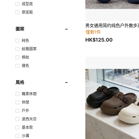
成型底
厚底鞋
圖案
僅剩1件
HK$125.00
純色
紋路圖案
條紋
撞色
風格
職業休閒
休閒
戶外
波西米亞
基本款
沙灘