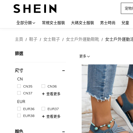
占卜
Use up
全部分類
常規女士服裝
大碼女士服裝
男士時尚
兒童
主頁
鞋子
女士鞋子
女士戶外運動鞋靴
女士戶外運動涼
/
/
/
/
篩選
更多
尺寸
CN
CN35
CN36
CN37
查看更多
EUR
EUR36
EUR37
EUR38
查看更多
顏色