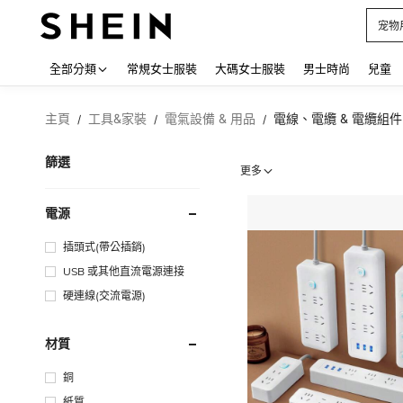
宠物
Use up
全部分類
常規女士服裝
大碼女士服裝
男士時尚
兒童
主頁
工具&家裝
電氣設備 & 用品
電線、電纜 & 電纜組件
/
/
/
篩選
更多
電源
插頭式(帶公插銷)
USB 或其他直流電源連接
硬連線(交流電源)
材質
銅
紙質