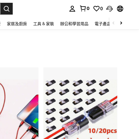
0
0
lect.
康
家居及廚房
工具 & 家裝
辦公和學習用品
電子產品
玩具
家