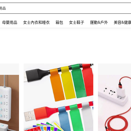
用品
 and down arrow keys to navigate search 最近搜尋 and 搜索發現. Press Enter to se
母嬰用品
女士內衣和睡衣
箱包
女士鞋子
運動&戶外
美容&健