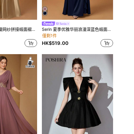
Serin
Serin 优雅奢华浪漫网纱拼接缎面褶皱奢华串珠贴花短袖蝴蝶结A字裙摆连衣裙，适合晚宴、约会、度假、舞会、婚礼、新娘母亲礼服、情人节等场合。
Serin 夏季优雅华丽浪漫深蓝色缎面露肩褶皱奢华水钻装饰A字拼接不对称荷叶边微鱼尾裙摆，适合晚宴、舞会、单身派对、度假约会、音乐节、毕业季、婚礼、新娘母亲礼服、情人节等场合。
僅剩1件
HK$519.00