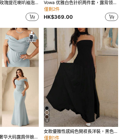
女款大尺碼卡其色玫瑰提花喇叭袖泡泡袖A字畢業禮服，適合婚禮派對秋季穿著
Vowa 优雅白色针织两件套，露背领口饰有3D立体花朵，不对称腰身设计，侧边高开衩直筒裙，适合约会、度假、单身派对、毕业典礼、婚礼等场合，女士两件套，全白派对套装，情人节必备。
僅剩2件
HK$369.00
4
女款優雅性感純色開衩長洋裝，黑色抹胸禮服，適合派對、度假、婚禮，春秋穿著
Coutiva 优雅高端奢华大码露肩伴娘礼服
僅剩1件