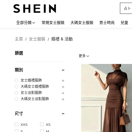
占卜
Use up
全部分類
常規女士服裝
大碼女士服裝
男士時尚
兒童
主頁
女士服裝
婚禮 & 活動
/
/
篩選
更多
類別
女士婚禮服飾
大碼女士婚禮服飾
女士派對服飾
大碼女士派對服飾
尺寸
XXS
XS
S
M