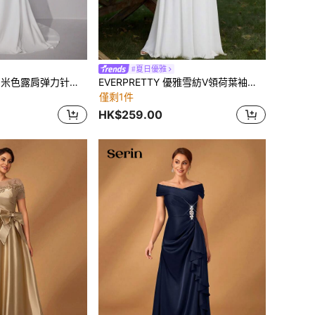
#夏日優雅
Elitara 优雅奢华的米色露肩弹力针织褶皱鱼尾连衣裙，饰有蕾丝拼接，适合婚礼、派对、庆典、节日和舞会，新娘也可在情人节穿着。
EVERPRETTY 優雅雪紡V領荷葉袖洋裝，白色，適合新娘派對、婚禮及其他場合，新娘禮服，伴娘禮服，秋季
僅剩1件
HK$259.00