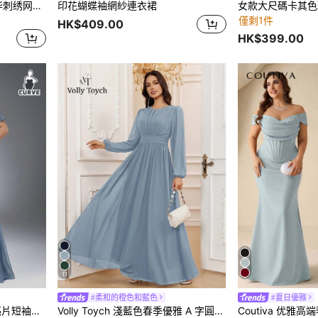
Serin 大码优雅浪漫圆领奢华刺绣网纱透视七分袖镶嵌珍珠水钻褶皱腰A字连衣裙，适合婚礼、派对、正式场合、新娘母亲礼服
印花蝴蝶袖網紗連衣裙
僅剩1件
HK$409.00
HK$399.00
11
#柔和的橙色和藍色
#夏日優雅
EVERPRETTY 大尺碼女款亮片短袖灰藍色伴娘禮服，優雅春夏婚禮賓客派對洋裝，秋季新娘母親禮服
Volly Toych 淺藍色春季優雅 A 字圓領長袖拖地雪紡正式伴娘禮服，婚禮賓客禮服，無袖無內襯秋季款