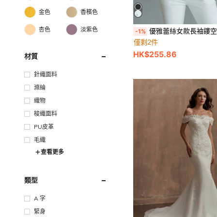
金色
香檳色
杏色
淡紫色
優雅蕾絲女款長袖鏤空領單排扣夾克，白色，適合婚禮、度
-1%
僅剩2件
HK$255.86
材質
針織面料
滌綸
織物
梭織面料
PU皮革
毛織
查看更多
類型
A 字
緊身