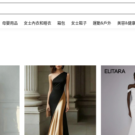
 and down arrow keys to navigate search 最近搜尋 and 搜索發現. Press Enter to se
母嬰用品
女士內衣和睡衣
箱包
女士鞋子
運動&戶外
美容&健