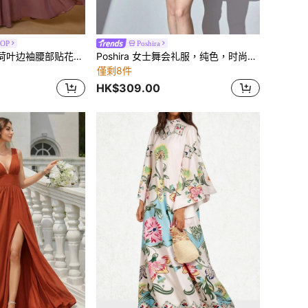
POP
Poshira
UNITHORSE V领荷叶边袖腰部贴花雪纺晚礼服
Poshira 女士舞会礼服，纯色，时尚，适合夏季
僅剩8件
HK$309.00