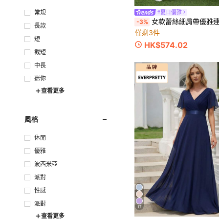
常規
#夏日優雅
女款蕾絲細肩帶優雅連身褲，高腰寬腿雪紡飄
-3%
長款
僅剩3件
短
HK$574.02
截短
中長
迷你
查看更多
風格
休閒
優雅
波西米亞
派對
性感
派對
17
查看更多