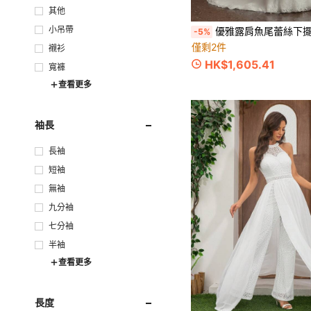
其他
小吊帶
優雅露肩魚尾蕾絲下擺婚紗，適合新娘，情人節
-5%
僅剩2件
襯衫
HK$1,605.41
寬褲
查看更多
袖長
長袖
短袖
無袖
九分袖
七分袖
半袖
查看更多
長度