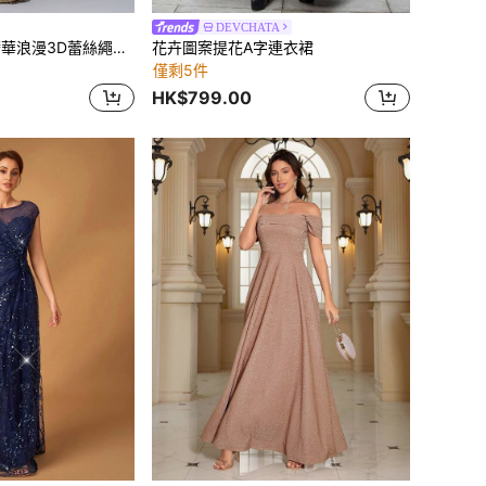
DEVCHATA
Elitara 優雅杏色奢華浪漫3D蕾絲繩飾布料極簡大方不對稱袖露肩雪紡細肩帶性感大領口高腰顯瘦長直身貼身洋裝，適合新娘、禮物、正式晚餐、所有正式晚禮服
花卉圖案提花A字連衣裙
僅剩5件
HK$799.00