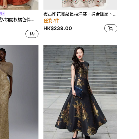
復古印花寬鬆長袖洋裝，適合節慶、度假、婚禮，春秋穿著
列
EVERPRETTY 性感V領開衩橘色伴娘禮服，優雅婚禮賓客洋裝，適合夏季婚禮、派對、舞會、海灘度假，春秋穿搭
僅剩2件
HK$239.00