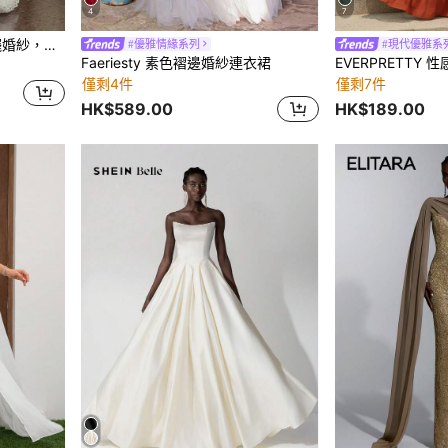
4
7
、春季、秋季穿著
#優雅情緣系列
#現代優雅系
Faeriesty 素色褶邊婚紗連衣裙
僅剩4件
僅剩7件
HK$589.00
HK$189.00