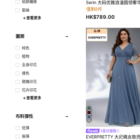
粘膠纖維
僅剩8件
氨綸
HK$789.00
查看更多
圖案
純色
植物
全身印花
撞色
隨機印花
花卉印花
查看更多
布料彈性
5
低彈
#夏日優雅
無彈