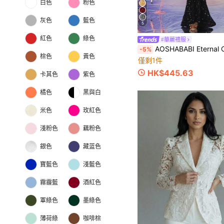
白色
粉色
灰色
藍色
5
紅色
綠色
#華麗禮服
AOSHABABI Eternal Classic 經典灰色方領天鵝絨亮片修身魚尾正式禮服，重現 H
-5%
棕色
黃色
僅剩1件
HK$445.63
卡其色
紫色
橘色
黑與白
米色
玫紅色
淺粉色
藕粉色
銀色
藏蓝色
寶藍色
淺藍色
霧霾藍
酒紅色
軍綠色
墨綠色
薄荷綠
咖啡棕