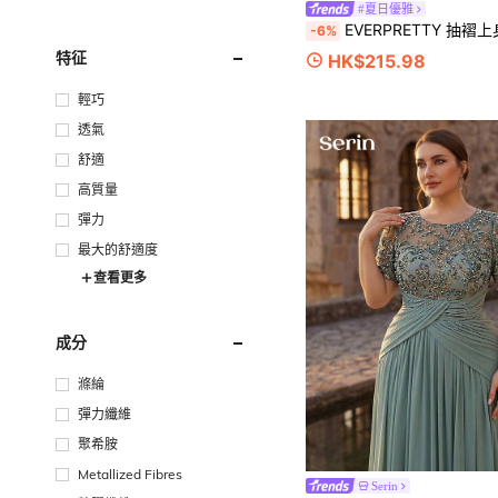
#夏日優雅
EVERPRETTY 抽褶上身絲帶腰
-6%
特征
HK$215.98
輕巧
透氣
舒適
高質量
彈力
最大的舒適度
查看更多
成分
滌綸
彈力纖維
聚希胺
Metallized Fibres
Serin