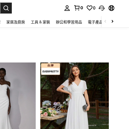
0
0
lect.
康
家居及廚房
工具 & 家裝
辦公和學習用品
電子產品
玩具
家