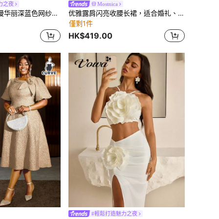
力之夜
Mostnica
Serin 夏季优雅浪漫华丽深蓝色网纱亮片刺绣圆领小短袖扭结A字下摆连衣裙，适合晚宴、单身派对、舞会、约会、假日、音乐节、婚礼、新娘母亲礼服，情人节适用。
优雅露肩闪亮收腰长裙，适合婚礼、春季派对
僅剩1件
HK$419.00
#輕鬆打造魅力之夜