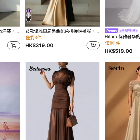
conciso 女款雙層雪紡無袖長洋裝，浪漫風格，適合海灘、婚禮、派對、伴娘、茶會、新年、生日，春季棕色秋季
女款優雅單肩黑金配色拼接晚禮服，婚禮賓客禮服，派對穿著，適合春夏秋冬
#華麗禮服
僅剩3件
僅剩1件
HK$319.00
HK$519.00