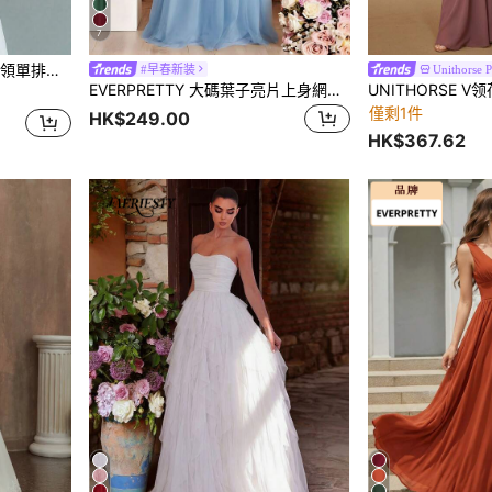
7
假、派對，秋季穿搭
#早春新装
Unithorse 
EVERPRETTY 大碼葉子亮片上身網紗舞會連衣裙
僅剩1件
HK$249.00
HK$367.62