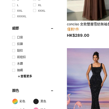
L
XL
XXL
XXXL
XXXXL
細節
僅剩1件
HK$289.00
口袋
拉鍊
鈕扣
前紐扣
水鑽
抽繩
查看更多
顏色
彩色
黑色