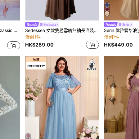
Sedessea
Serin
erben 時代優雅之美，適合秋季
Sedessea 女款雙層雪紡無袖長洋裝，浪漫風格，伴娘禮服、茶會、新年、情人節、生日、春季優雅婚禮適用
僅剩1件
僅剩1件
HK$289.00
HK$449.00