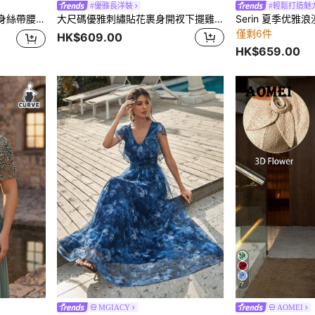
#優雅長洋裝
#輕鬆打造魅
雪紡舞會連衣裙
大尺碼優雅刺繡貼花裹身開衩下擺雞尾酒洋裝，派對洋裝，秋季婚禮賓客洋裝
僅剩6件
HK$609.00
HK$659.00
7
MGIACY
AOMEI