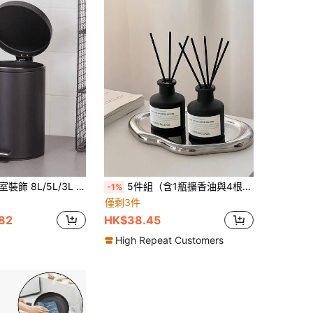
圾桶 廢紙簍 垃圾容器 適用於廚房浴室居家使用 可拆卸內桶 2026畢業禮物 收納整理組合款 隨機發貨
5件組（含1瓶擴香油與4根香氛棒）茉莉香氛套組，適合居家裝飾、療癒香氛與清新花香，可作為送給朋友的禮物，也適用於婚禮與客廳
-1%
僅剩3件
82
HK$38.45
High Repeat Customers