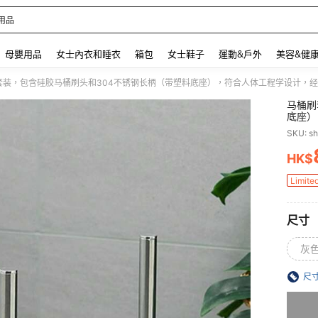
用品
 and down arrow keys to navigate search 最近搜尋 and 搜索發現. Press Enter to se
母嬰用品
女士內衣和睡衣
箱包
女士鞋子
運動&戶外
美容&健
套装，包含硅胶马桶刷头和304不锈钢长柄（带塑料底座），符合人体工程学设计，经
马桶刷
底座）
SKU: s
HK$
PR
Limite
尺寸
灰
尺
抱歉，