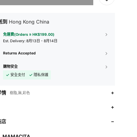
送到
Hong Kong China
免運費(Orders ≥ HK$199.00)
​Est. Delivery:
8月13日 - 8月14日
Returns Accepted
購物安全
安全支付
隱私保護
詳情
樹脂,無,彩色
4.89
5
820
4.89
5
820
商店
4.89
5
820
4.89
5
820
MAMACITA