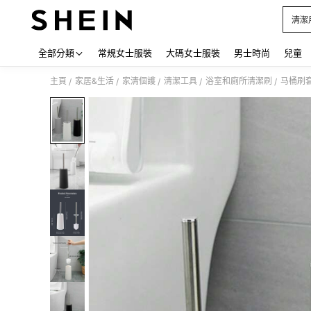
清潔
Use up
全部分類
常規女士服裝
大碼女士服裝
男士時尚
兒童
主頁
家居&生活
家清個護
清潔工具
浴室和廁所清潔刷
马桶刷
/
/
/
/
/