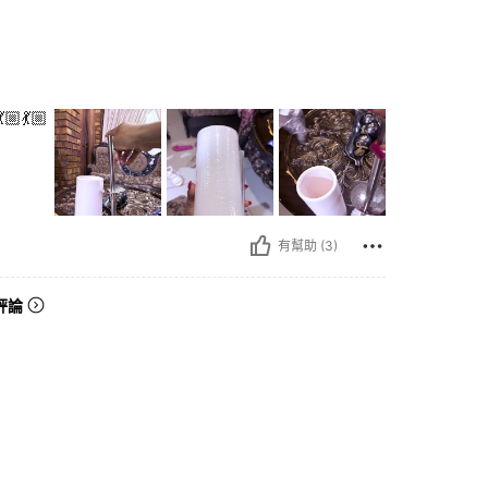
🏼💃🏼
有幫助 (3)
評論