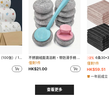
1卷（200张）/ 1卷（100张）/ 1卷（50张）超柔软微纤维无纺布厨房纸巾，适用于厨房、浴室、户外 - 非常适合圣诞派对清洁和作为礼物，浴室必备 | 装饰毛巾
不锈钢绒面清洁刷，带防滑手柄 - 重型金属清洁垫，适用于厨房、浴室和卫生间，可手动或用洗碗机清洗，配有可替换海绵
6条30*30厘米无油无绒
-2%
僅剩1件
僅剩1件
HK$21.00
HK$59.51
一年前成立
查看更多