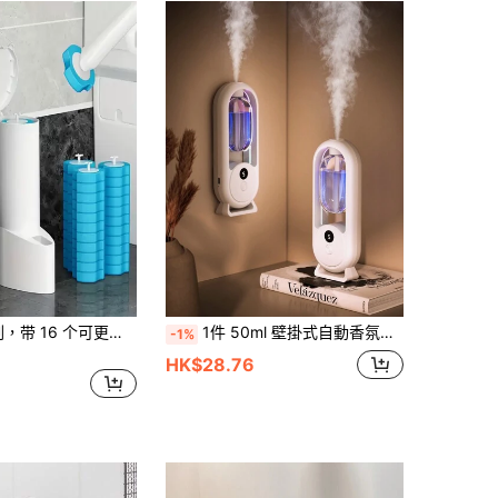
1 套溶解马桶刷，带 16 个可更换刷头 - 无死角去污刷，带清洁液的刷头，一次性清洁干净方便，适用于浴室和卫生间、马桶刷架、浴室配件、浴室产品、家居和厨房用品浴室装饰秋季装饰
1件 50ml 壁掛式自動香氛擴香機，飯店香氛擴香機，白色居家香氛機，浴室除臭除味器，垂直橢圓塔狀結構臥室香氛燈，桌面擺放、壁掛式，客廳電動空氣清新機，USB充電，浪漫氛圍小夜燈，5種工作模式（5秒間隔、10秒間隔、15秒間隔、持續噴霧、僅燈光不噴霧）
-1%
HK$28.76