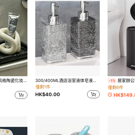
纳整理器，适用于卧室和浴室家居浴室装饰秋季装饰返校
300/400ML酒店浴室液体皂液器、沐浴露、洗发水可补充装瓶
居家辦公室裝飾 8L/5L/3L 黑色圓形金屬踏板垃
-1%
僅剩1件
僅剩6件
HK$40.00
HK$149.