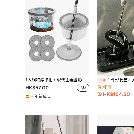
1入組滌綸拖把，現代主義圓形家用吸水拖把
1 件现代艺术风格陶瓷化妆刷架、牙刷和牙膏架、简约桌面收
-2%
僅剩1件
HK$57.00
HK$104.20
一年前成立