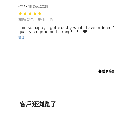
n***a
18 Dec,2025
顏色: 彩色, 尺寸: 白色
顏色:
彩色
尺寸:
白色
I am so happy, I got exactly what I have ordered 💃
quality so good and strong💃🏼💃🏼❤️
翻譯
查看更多
客戶还浏览了