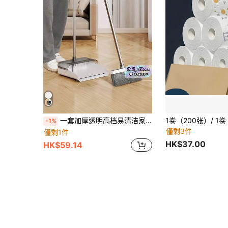
一套加厚透明高档易清洁家用批发扫帚簸箕套装居家清洁用品扫地组合必备
-1%
僅剩3件
僅剩1件
HK$37.00
HK$59.14