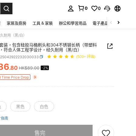
0
0
lect.
康
家居及廚房
工具 & 家裝
辦公和學習用品
電子產品
玩具
家
久耐用（黑/白）
套装，包含硅胶马桶刷头和304不锈钢长柄（带塑料
，符合人体工程学设计，经久耐用（黑/白）
h25042922232030033
(500+ 評論)
86
.80
HK$89.00
-2%
ICE AND AVAILABILITY
d Time Price Drop
色
黑色
白色
寸指南
商品已售罄
售完