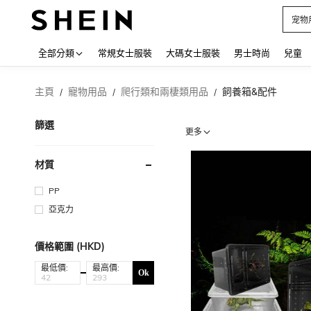
占卜
Use up
全部分類
常規女士服裝
大碼女士服裝
男士時尚
兒童
主頁
寵物用品
爬行類和兩棲類用品
飼養箱&配件
/
/
/
篩選
更多
材質
PP
亞克力
價格範圍 (HKD)
最低價:
最高價:
Ok