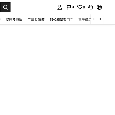
0
0
lect.
康
家居及廚房
工具 & 家裝
辦公和學習用品
電子產品
玩具
家