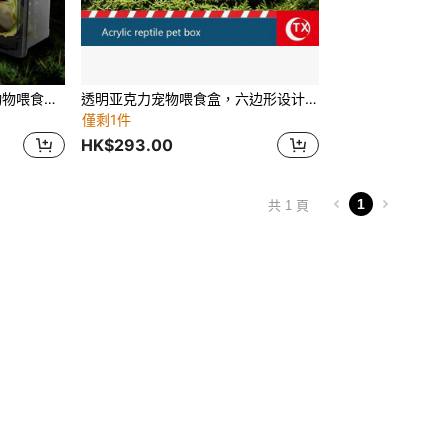
1个宠物喂食碗，小型爬行动物喂食碗，蜗牛爬行盒，寄居蟹，蜘蛛，蝎子，角蛙，蜥蜴，昆虫盒
透明亚克力宠物喂食盒，六边形设计爬虫喂食容器，带磁性苔藓条，用于跳蛛围栏、攀爬、跳蛛栖息地配件，适用于狼蛛、蝎子、蜥蜴、蛇、壁虎、昆虫等小动物，带通风孔，强磁亚克力盖，防止逃脱，无需组装，适合初学者、圣诞节、万圣节装饰和礼物
僅剩1件
HK$293.00
1
共 1 頁