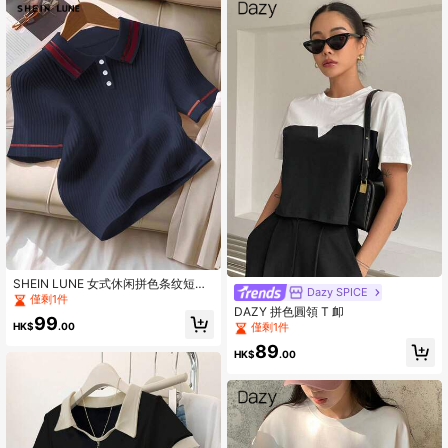
SHEIN LUNE 女式休闲拼色条纹短袖
Dazy SPICE
T恤，夏季
僅剩1件
DAZY 拼色圓領 T 卹
99
HK$
.00
僅剩1件
89
HK$
.00