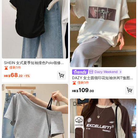
SHEIN 女式夏季短袖撞色Polo领修身
T恤
僅剩1件
Dazy Weekend
68
HK$
.22
-1%
DAZY 女士圆领印花短袖休闲T恤图案
T恤
僅剩1件
109
HK$
.00