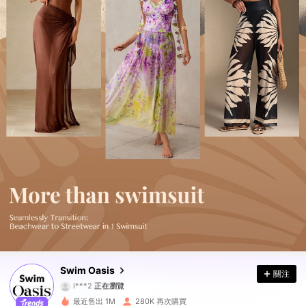
391K 追蹤者
4.92
391K 追蹤者
4.92
391K 追蹤者
4.92
Swim Oasis
關注
l***2
正在瀏覽
391K 追蹤者
4.92
最近售出 1M
280K 再次購買