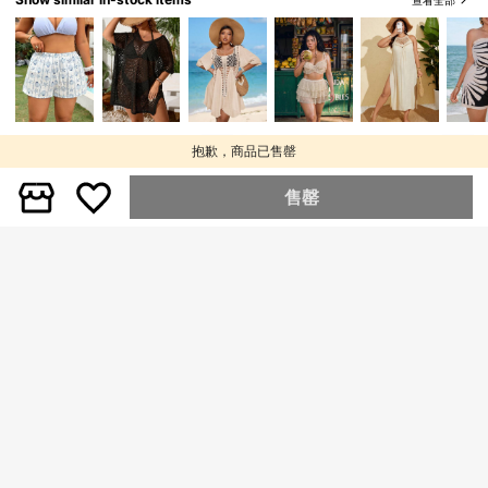
Swim Lushoire
Swim Vcay
Swim Lushoire 大码女式简约日常雪
Swim Vcay 大码印花露背连体泳衣，
纺和服罩衫夏季
适合海滩和度假
僅剩1件
僅剩1件
179
79
HK$
.00
HK$
.00
抱歉，商品已售罄
售罄
Swim Vcay
Swim Vcay