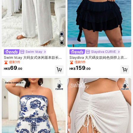
Swim Vcay
Slaydiva CURVE
Swim Vcay 大码女式休闲基本款长款
Slaydiva 大尺碼女款純色掛脖上衣搭
罩衫
配多層荷葉邊下裝兩件式泳衣
僅剩1件
僅剩1件
69
159
HK$
.00
HK$
.00