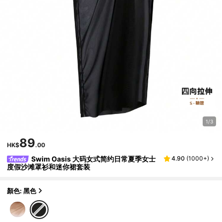
1/3
89
HK$
.00
Swim Oasis 大码女式简约日常夏季女士
4.90
(
1000+
)
度假沙滩罩衫和迷你裙套装
顏色: 黑色