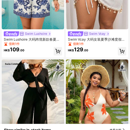
Swim Lushoire
Swim Vcay
Swim Lushoire 大码跨境新款春夏彩
Swim Vcay 大码女装夏季沙滩度假抽
色印花优雅度假风女士连体泳衣
绳褶皱海星贝壳流苏纯色特殊纹理面
僅剩1件
僅剩1件
料开衩裙
109
129
HK$
.00
HK$
.00
Show similar in-stock items
查看全部