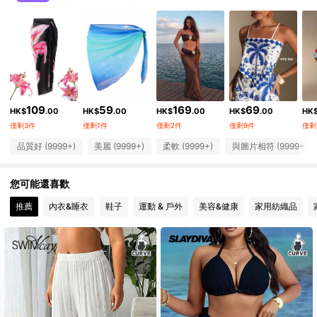
391K 追蹤者
4.92
391K 追蹤者
4.92
391K 追蹤者
4.92
109
59
169
69
HK$
.00
HK$
.00
HK$
.00
HK$
.00
HK
391K 追蹤者
4.92
僅剩3件
僅剩1件
僅剩2件
僅剩9件
僅剩
391K 追蹤者
品質好 (9999+)
美麗 (9999+)
柔軟 (9999+)
與圖片相符 (9999+)
4.92
391K 追蹤者
4.92
您可能還喜歡
推薦
內衣&睡衣
鞋子
運動 & 戶外
美容&健康
家用紡織品
391K 追蹤者
4.92