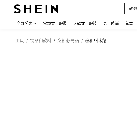
占卜
Use up
全部分類
常規女士服裝
大碼女士服裝
男士時尚
兒童
主頁
食品和飲料
烹飪必需品
糖和甜味劑
/
/
/