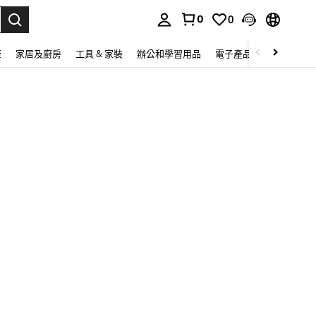
0
0
lect.
康
家居及廚房
工具 & 家裝
辦公和學習用品
電子產品
玩具
家