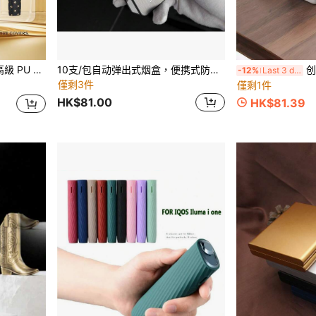
眾設計，輕量化，裸手感，攜帶方便，易清潔，防污，附包裝盒，適合送禮
10支/包自动弹出式烟盒，便携式防潮抗压烟盒带打火机
创意陶瓷骰子烟灰
-12%
Last 3 days
僅剩3件
僅剩1件
HK$81.00
HK$81.39