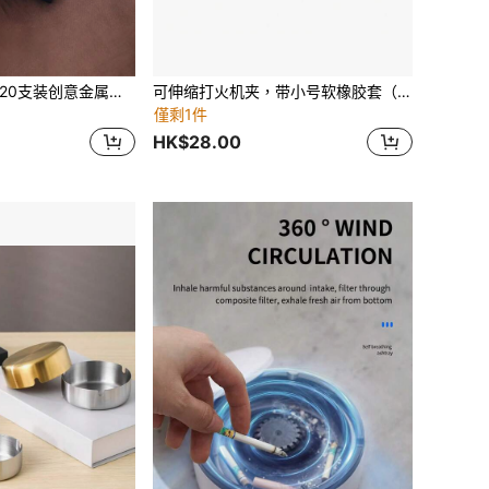
铝制超薄对开烟盒20支装创意金属时尚双层烟盒
可伸缩打火机夹，带小号软橡胶套（17毫米），适用于打火机、钢笔、口红等
僅剩1件
HK$28.00