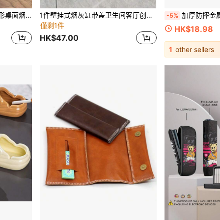
1/2/3件套胡桃木+不锈钢圆形桌面烟灰缸，带盖，防尘防风，磁吸式可拆卸设计，方便携带和清洁，防滑底座，复古奢华吸烟配件，适用于吸烟、烟灰缸、户外烟灰缸
1件壁挂式烟灰缸带盖卫生间客厅创意浴室吸烟区强力不锈钢烟灰缸无需钻孔
加厚防摔金属不锈钢烟灰缸，进口
-5%
僅剩1件
HK$18.98
HK$47.00
1
other sellers