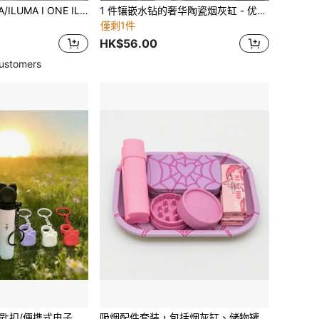
适用于 IQO ILUMA/ILUMA I ONE ILUMAPRIME 的装饰防摔保护套（1 件），含 20 支热熔烟棒，时尚配件，表面采用菱格纹动漫熊图案多色 PU 皮革，360 度全方位保护，减震防滑，适合吸烟者，也是送给男友和女友的创意生日、新年、情人节、圣诞节礼物。
1 件镶嵌水钻的奢华陶瓷烟灰缸 - 优雅高端的家居和办公室装饰，生日礼物，万圣节和圣诞节的完美选择
僅剩1件
HK$56.00
ustomers
电子烟防丢防尘钥匙扣/便携式电子烟防丢夹/户外旅行电子烟防丢夹，适合挂在通勤背包上，时尚电子烟配件，适用于小型电子烟
吸烟配件套装，包括烟灰缸、储物罐、双层研磨器、78 毫米双层调味纸，适合家庭、派对、聚会，是生日、节日、圣诞节送给吸烟者的绝佳礼物