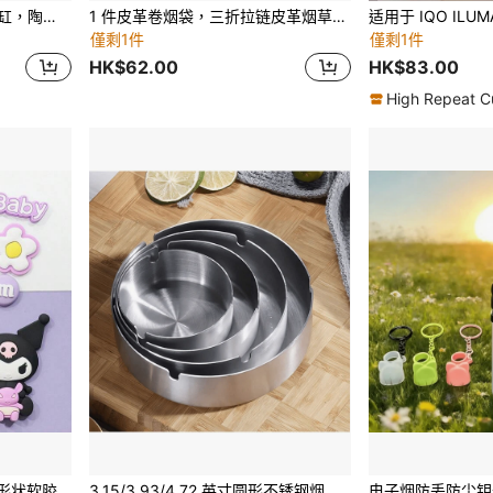
1PC 烟灰缸，孔形鞋形烟灰缸，陶瓷材质，办公室和家用烟灰缸，防止烟灰飞扬，适用于家庭、办公室、酒店装饰、情人节礼物、新年礼物、圣诞节礼物
1 件皮革卷烟袋，三折拉链皮革烟草袋，卷烟盒烟草保湿盒
僅剩1件
僅剩1件
HK$62.00
HK$83.00
High Repeat C
夏季/返校季/父亲节，送给闺蜜的礼物，可爱设计（贴纸/DIY手工/可爱装饰）
3.15/3.93/4.72 英寸圆形不锈钢烟灰缸 - 银色/金色，便携式，适用于家庭、酒店、餐厅、室内、室外，可用作烟灰缸、情人节礼物、旅行必备品、房间装饰和春季装饰。