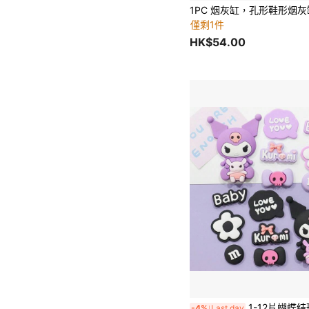
僅剩1件
HK$54.00
1-12片蝴蝶结形状软胶贴纸 - PVC软胶材质，可用于装饰鞋子/手机壳/杯子/DIY手工/可爱配饰，适合青少年/女孩/朋友，
-4%
Last day