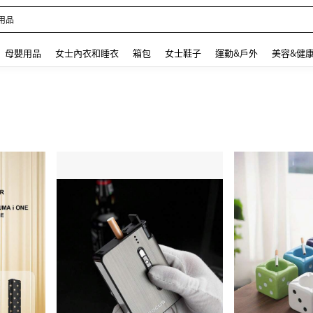
 and down arrow keys to navigate search 最近搜尋 and 搜索發現. Press Enter to se
母嬰用品
女士內衣和睡衣
箱包
女士鞋子
運動&戶外
美容&健