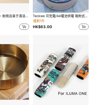
1 个不锈钢烟灰缸，耐用且易于清洁，有多种尺寸可供选择，适合不同场合
Teckwe 可充電/AA電池供電 吸附式小型家用負離子氧吧氧化淨化器，多功能智能菸灰缸，可去除二手煙與灰塵，適合聖誕節、萬聖節、復活節、情人節、感恩節五大重要節日的理想禮物，使用AA電池
僅剩1件
HK$63.00