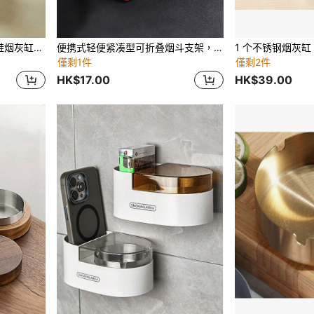
1 件独特的软粘土陶瓷木屐鞋烟灰缸，仿真日常工具设计，适合家庭、办公室、酒店装饰，完美的情人节和新年礼物，春节收藏品
便携式轻便紧凑型可折叠烟斗支架，适用于男士吸烟配件
僅剩1件
僅剩2件
HK$17.00
HK$39.00