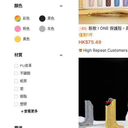
顏色
彩色
黑色
新款 I ONE 保護殼，高級 PU 與 PC 皮革材質，觸感柔軟，防摔、防指紋、耐磨、防刮，全覆蓋設計，精準開孔對應實機，圖案設計，時尚百搭，極簡風格，獨特個性化，多色可選，情侶款，小
-3%
粉色
灰色
僅剩1件
黃色
HK$75.49
High Repeat Customers
材質
PU皮革
不鏽鋼
紙質
瓷
樹脂
塑膠
查看更多
電源