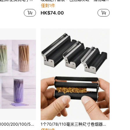
僅剩1件
HK$74.00
ng Size 超薄慢燃煙錐含濾嘴/管，喇叭管捲紙，適用配件、電子煙、節日/情人節禮物、吸菸配件、父親節禮物
1个70/78/110毫米三种尺寸卷烟器，8毫米香烟直径，手动卷烟器支架，便携式，包含卷烟配件