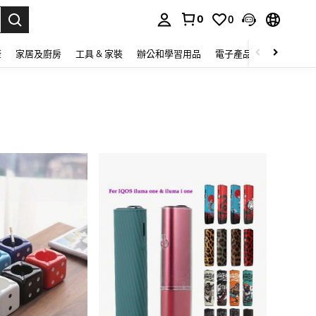
0
0
lect.
康
家居及廚房
工具 & 家裝
辦公和學習用品
電子產品
玩具
家