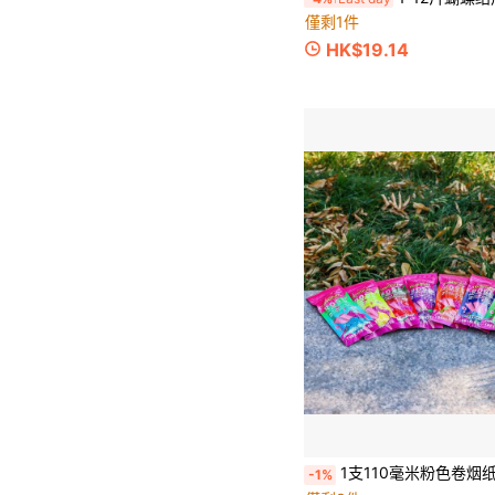
僅剩1件
HK$19.14
1支110毫米粉色卷烟纸，2支/包，多种口味可选，吸烟配件卷
-1%