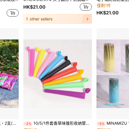
僅剩1件
HK$21.00
HK$21.00
1
other sellers
烟纸 - 吸烟者必备
10/5/1件套香草味锥形收纳管，高品质彩色塑料香烟盒，手卷香烟防潮便携收纳盒，吸烟配件，送给吸烟者的理想礼物，烟草店热销产品
MINAMIZU 1000/200/100/50/30入 天然預捲煙錐捲紙 Ki
-2%
-5%