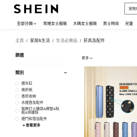
占卜
Use up
全部分類
常規女士服裝
大碼女士服裝
男士時尚
兒童
主頁
家居&生活
生活必需品
菸具及配件
/
/
/
篩選
更多
類別
煙灰缸
捲菸紙
香菸收納
水煙壺及配件
裝飾打火機袋&襯墊&貼
紙&保護殼
煙鬥和雪茄配件
查看更多