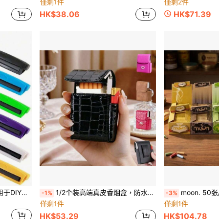
僅剩1件
僅剩2件
HK$38.06
HK$71.39
1支110mm手动卷烟器，适用于DIY手卷香烟，多种颜色可选，便携式快速卷烟器，锥形设计，塑料材质，每次都能完美卷制香烟，适用于散装烟丝成型
1/2个装高端真皮香烟盒，防水防震PU皮便携式香烟盒，男女通用时尚日常及节日礼物 - 创意香烟盒/PU皮翻盖打火机套
moon. 50张/盒 透明超薄米纸，天
-1%
-3%
僅剩1件
僅剩1件
HK$53.29
HK$104.78