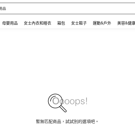
 and down arrow keys to navigate search 最近搜尋 and 搜索發現. Press Enter to se
母嬰用品
女士內衣和睡衣
箱包
女士鞋子
運動&戶外
美容&健
暫無匹配商品，試試別的選項吧。