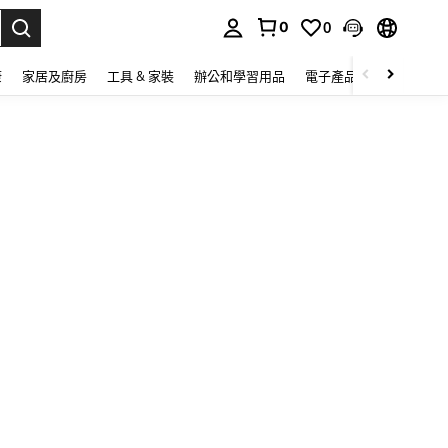
0
0
lect.
康
家居及廚房
工具 & 家裝
辦公和學習用品
電子產品
玩具
家