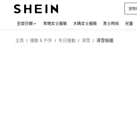
占卜
Use up
全部分類
常規女士服裝
大碼女士服裝
男士時尚
兒童
主頁
運動 & 戶外
冬日運動
滑雪
滑雪板蠟
/
/
/
/